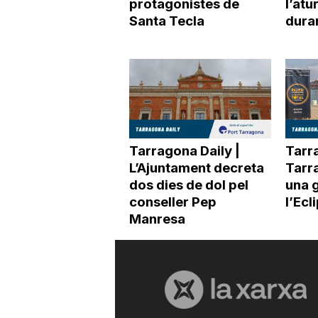
protagonistes de
l’atu
Santa Tecla
duran
Tarragona Daily |
Tarra
L’Ajuntament decreta
Tarr
dos dies de dol pel
una 
conseller Pep
l’Ecl
Manresa