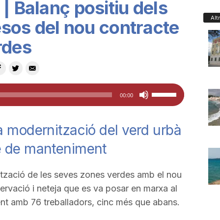
| Balanç positiu dels
Alt
sos del nou contracte
rdes
Feu
00:00
servir
les
a modernització del verd urbà
tecles
e de manteniment
de
fletxa
cap
tzació de les seves zones verdes amb el nou
amunt/cap
rvació i neteja que es va posar en marxa al
avall
ment amb 76 treballadors, cinc més que abans.
per