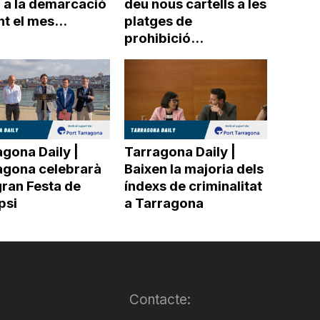
r a la demarcació
deu nous cartells a les
t el mes...
platges de
prohibició...
gona Daily |
Tarragona Daily |
agona celebrarà
Baixen la majoria dels
gran Festa de
índexs de criminalitat
ipsi
a Tarragona
Contacte: