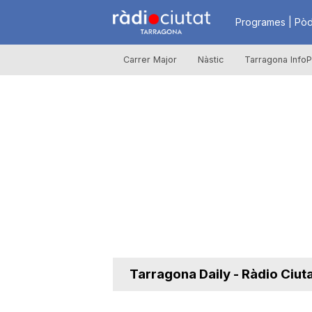
R
Programes | Pòd
Carrer Major
Nàstic
Tarragona InfoP
à
d
i
o
C
Tarragona Daily - Ràdio Ciut
i