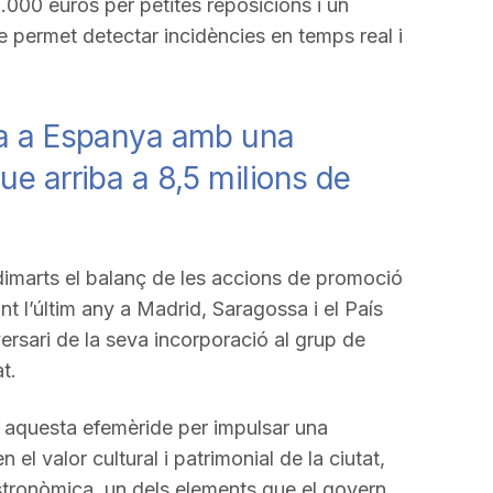
5.000 euros per petites reposicions i un
e permet detectar incidències en temps real i
ta a Espanya amb una
ue arriba a 8,5 milions de
imarts el balanç de les accions de promoció
nt l’últim any a Madrid, Saragossa i el País
ersari de la seva incorporació al grup de
t.
r aquesta efemèride per impulsar una
l valor cultural i patrimonial de la ciutat,
stronòmica, un dels elements que el govern