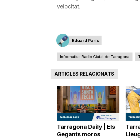
velocitat.
Eduard París
Informatius Ràdio Ciutat de Tarragona
T
ARTICLES RELACIONATS
Tarragona Daily | Els
Tarra
Gegants moros
Lleu