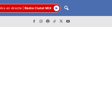
Ara en directe
|
Ràdio Ciutat MIX