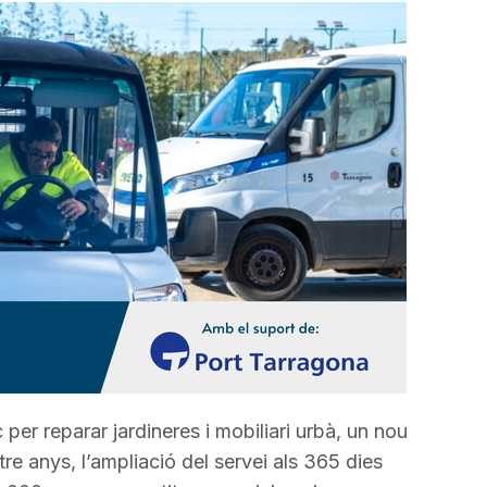
a
incrementar
o
disminuir
el
volum.
 per reparar jardineres i mobiliari urbà, un nou
re anys, l’ampliació del servei als 365 dies