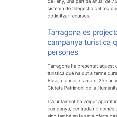
de l’any, una partida anual de 7
sistema de telegestió del reg qu
a
optimitzar recursos.
Tarragona es projec
campanya turística q
persones
Tarragona ha presentat aquest d
turística que ha dut a terme dura
Basc, coincidint amb el 25è aniv
Ciutats Patrimoni de la Humanita
L’Ajuntament ha volgut aprofita
campanya, centrada no només en e
sinó també en la seva oferta ga