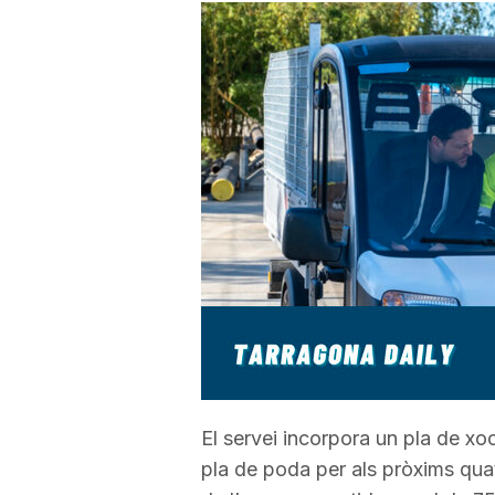
a
r
r
a
g
o
El servei incorpora un pla de xoc
n
pla de poda per als pròxims quat