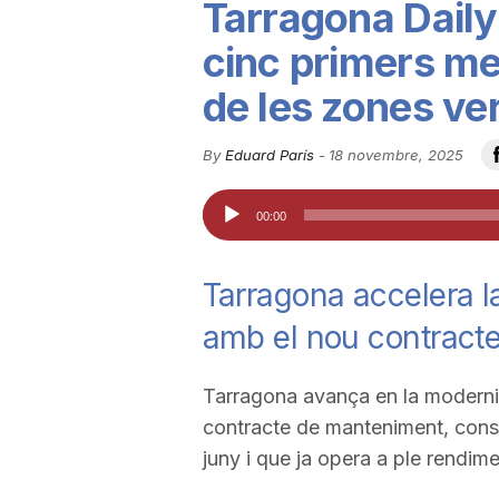
Tarragona Daily 
u
cinc primers me
de les zones ve
t
By
Eduard París
-
18 novembre, 2025
a
Reproductor
00:00
d'àudio
t
Tarragona accelera l
d
amb el nou contract
e
Tarragona avança en la moderni
contracte de manteniment, conse
juny i que ja opera a ple rendi
T