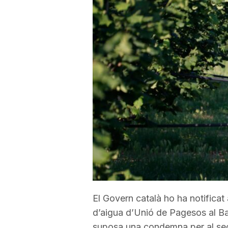
a
r
r
a
g
o
El Govern català ho ha notificat
n
d’aigua d’Unió de Pagesos al Ba
suposa una condemna per al se