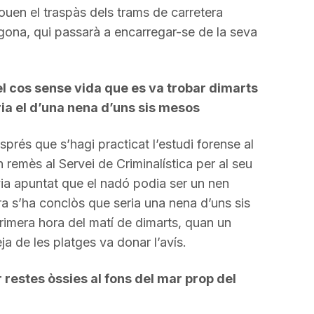
uen el traspàs dels trams de carretera
agona, qui passarà a encarregar-se de la seva
el cos sense vida que es va trobar dimarts
ria el d’una nena d’uns sis mesos
sprés que s’hagi practicat l’estudi forense al
 remès al Servei de Criminalística per al seu
avia apuntat que el nadó podia ser un nen
ra s’ha conclòs que seria una nena d’uns sis
primera hora del matí de dimarts, quan un
ja de les platges va donar l’avís.
r restes òssies al fons del mar prop del