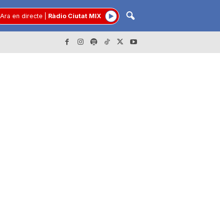
Ara en directe
|
Ràdio Ciutat MIX