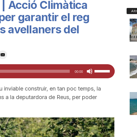
 | Acció Climàtica
Alt
er garantir el reg
s avellaners del
Feu
00:00
servir
les
u inviable construir, en tan poc temps, la
tecles
ns a la deputardora de Reus, per poder
de
fletxa
cap
amunt/cap