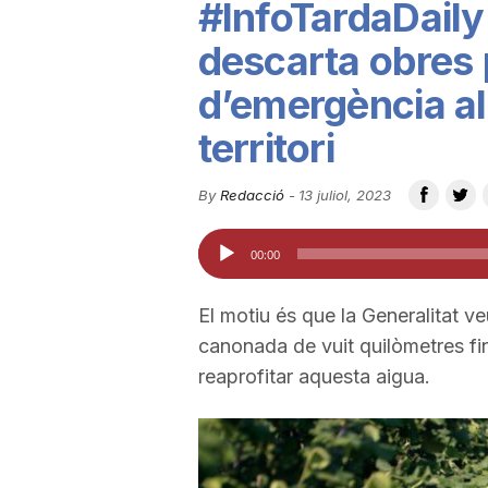
#InfoTardaDaily
u
descarta obres p
d’emergència al
t
territori
a
By
Redacció
-
13 juliol, 2023
Reproductor
t
00:00
d'àudio
d
El motiu és que la Generalitat ve
canonada de vuit quilòmetres fi
reaprofitar aquesta aigua.
e
T