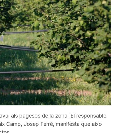
avall
per
a
incrementar
o
disminuir
el
volum.
 avui als pagesos de la zona. El responsable
ix Camp, Josep Ferré, manifesta que això
ctor.