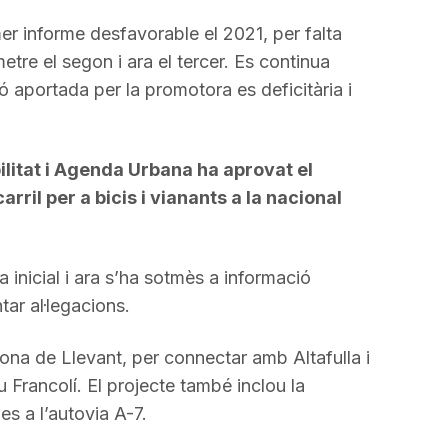
er informe desfavorable el 2021, per falta
tre el segon i ara el tercer. Es continua
 aportada per la promotora es deficitària i
ilitat i Agenda Urbana ha aprovat el
rril per a bicis i vianants a la nacional
 inicial i ara s’ha sotmès a informació
tar al·legacions.
zona de Llevant, per connectar amb Altafulla i
u Francolí. El projecte també inclou la
es a l’autovia A-7.