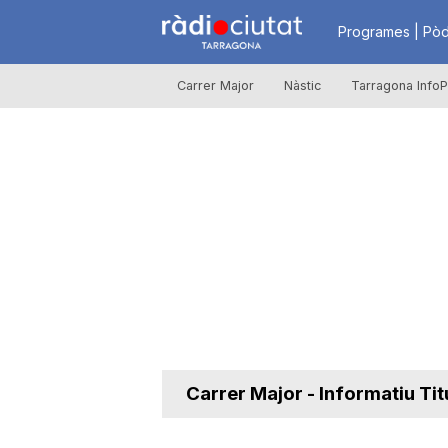
R
Programes | Pòd
Carrer Major
Nàstic
Tarragona InfoP
à
d
i
o
C
Carrer Major - Informatiu Tit
i