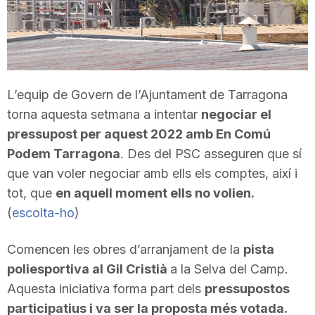
T
a
L’equip de Govern de l’Ajuntament de Tarragona
r
torna aquesta setmana a intentar
negociar el
pressupost per aquest 2022 amb En Comú
r
Podem Tarragona
. Des del PSC asseguren que sí
que van voler negociar amb ells els comptes, així i
tot, que
en aquell moment ells no volien.
a
(
escolta-ho
)
g
Comencen les obres d’arranjament de la
pista
poliesportiva al Gil Cristià
a la Selva del Camp.
o
Aquesta iniciativa forma part dels
pressupostos
participatius i va ser la proposta més votada.