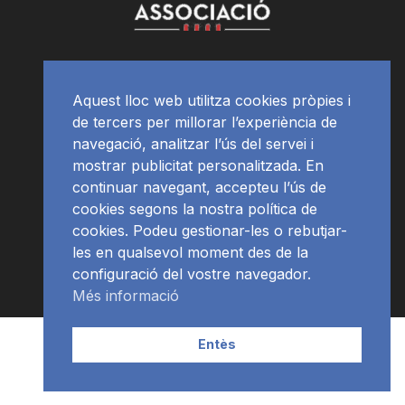
Aquest lloc web utilitza cookies pròpies i
de tercers per millorar l’experiència de
navegació, analitzar l’ús del servei i
mostrar publicitat personalitzada. En
continuar navegant, accepteu l’ús de
cookies segons la nostra política de
cookies. Podeu gestionar-les o rebutjar-
les en qualsevol moment des de la
configuració del vostre navegador.
Més informació
Contacte | Publicitat
APP
Programació
RàdioNews
Entès
Subscriu-te al newsletter
© Ràdio Ciutat de Tarragona