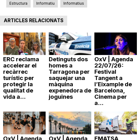
Estructura
Informatiu
Informatius
ARTICLES RELACIONATS
ERC reclama
Detinguts dos
OxV | Agenda
accelerar el
homes a
22/07/26:
recàrrec
Tarragona per
Festival
turístic per
saquejar una
Tangent a
protegir la
màquina
l’Eixample de
qualitat de
expenedora de
Barcelona,
vida a...
joguines
Cinema per
a...
OxV | Agenda
OxV | Agenda
EMATSA