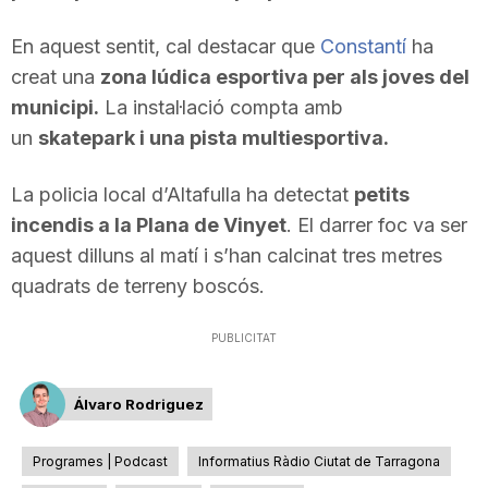
n
En aquest sentit, cal destacar que
Constantí
ha
creat una
zona lúdica esportiva per als joves del
a
municipi.
La instal·lació compta amb
un
skatepark i una pista multiesportiva.
La policia local d’Altafulla ha detectat
petits
incendis a la Plana de Vinyet
. El darrer foc va ser
aquest dilluns al matí i s’han calcinat tres metres
quadrats de terreny boscós.
PUBLICITAT
Álvaro Rodriguez
Programes | Podcast
Informatius Ràdio Ciutat de Tarragona