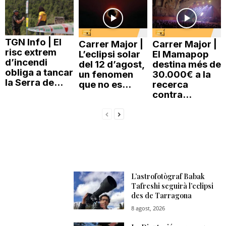
TGN Info | El
Carrer Major |
Carrer Major |
risc extrem
L’eclipsi solar
El Mamapop
d’incendi
del 12 d’agost,
destina més de
obliga a tancar
un fenomen
30.000€ a la
la Serra de...
que no es...
recerca
contra...