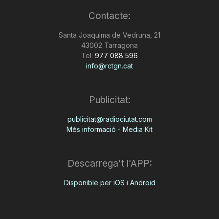
Contacte:
Santa Joaquima de Vedruna, 21
43002 Tarragona
Tel:
977 088 596
info@rctgn.cat
Publicitat:
publicitat@radiociutat.com
Més informació - Media Kit
Descarrega't l'APP:
Disponible per iOS i Android