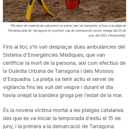
T
a
Pla obert de material de salvament en primer pla i de banyistes al fons a la platja de
l’Arrabassada de Tarragona en el primer cap de setmana de servei. Imatge del 20 de
juny del 2021 (Horitzontal).
r
Fins al lloc s’hi van desplaçar dues ambulàncies del
Sistema d’Emergències Mèdiques, que van
r
certificar la mort de la persona, així com efectius de
la Guàrdia Urbana de Tarragona i dels Mossos
d’Esquadra. La platja va tenir actiu el servei de
a
vigilància fins les vuit del vespre i durant el dia
havia onejat la bandera groga per l’estat de la mar.
g
És la novena víctima mortal a les platges catalanes
o
des que es va iniciar la temporada d’estiu el 15 de
juny, i la primera a la demarcació de Tarragona.