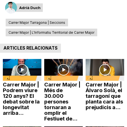
Adrià Duch
Carrer Major Tarragona | Seccions
Carrer Major | L'Informatiu Territorial de Carrer Major
ARTICLES RELACIONATS
Carrer Major |
Carrer Major |
Carrer Major |
Podrem viure
Més de
Álvaro Solà, el
120 anys? El
30.000
tarragoní que
debat sobre la
persones
planta cara als
longevitat
tornaran a
prejudicis a...
arriba...
omplir el
Festiuet de...