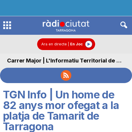
R
à
Ara en directe
|
En Joc
Carrer Major | L'Informatiu Territorial de Carrer Major
d
i
TGN Info | Un home de
o
82 anys mor ofegat a la
platja de Tamarit de
C
Tarragona