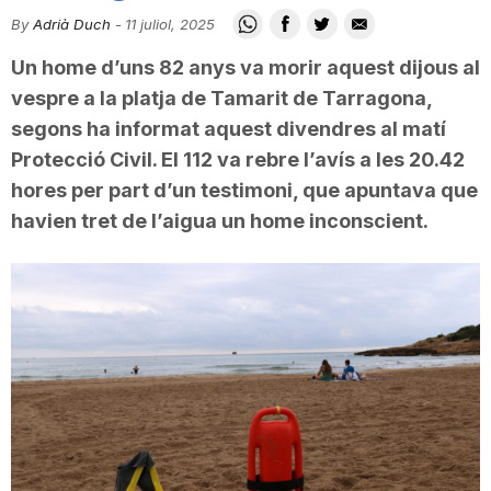
i
By
Adrià Duch
-
11 juliol, 2025
Un home d’uns 82 anys va morir aquest dijous al
u
vespre a la platja de Tamarit de Tarragona,
segons ha informat aquest divendres al matí
Protecció Civil. El 112 va rebre l’avís a les 20.42
t
hores per part d’un testimoni, que apuntava que
havien tret de l’aigua un home inconscient.
a
t
d
e