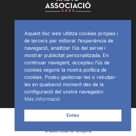
Aquest lloc web utilitza cookies pròpies i
de tercers per millorar l’experiència de
navegació, analitzar l’ús del servei i
mostrar publicitat personalitzada. En
continuar navegant, accepteu l’ús de
cookies segons la nostra política de
cookies. Podeu gestionar-les o rebutjar-
les en qualsevol moment des de la
configuració del vostre navegador.
Més informació
Contacte | Publicitat
APP
Programació
RàdioNews
Entès
Subscriu-te al newsletter
© Ràdio Ciutat de Tarragona