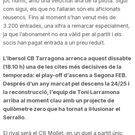
joc humit, amb una velocitat alta de la pilota. Sigui
com sigui, els que no fallaran són els aficionats
reusencs. Fins al moment s’han venut més de
3.200 entrades, una xifra a remarcar especialment,
ja que l’abonament no era vàlid per al partit i els
socis han pagat entrada a un preu reduït.
L’Ibersol CB Tarragona arrenca aquest dissabte
(18.10 h) una de les cites més decisives de la
temporada: el play-off d’ascens a Segona FEB.
Després d’un any marcat pel descens la 24/25 i
la reconstrucció, l’equip de Toni Larramona
arriba al moment clau amb un projecte de
quilòmetre zero que ha tornat a il·lusionar el
Serrallo
.
El rival serà el CB Mollet, en un duel a partit únic