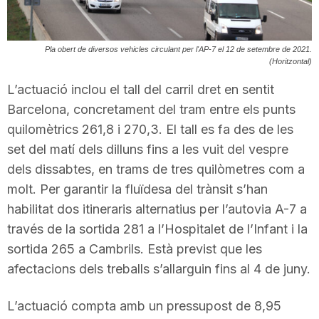
T
Pla obert de diversos vehicles circulant per l'AP-7 el 12 de setembre de 2021.
a
(Horitzontal)
L’actuació inclou el tall del carril dret en sentit
r
Barcelona, concretament del tram entre els punts
quilomètrics 261,8 i 270,3. El tall es fa des de les
set del matí dels dilluns fins a les vuit del vespre
r
dels dissabtes, en trams de tres quilòmetres com a
molt. Per garantir la fluïdesa del trànsit s’han
a
habilitat dos itineraris alternatius per l’autovia A-7 a
través de la sortida 281 a l’Hospitalet de l’Infant i la
g
sortida 265 a Cambrils. Està previst que les
afectacions dels treballs s’allarguin fins al 4 de juny.
o
L’actuació compta amb un pressupost de 8,95