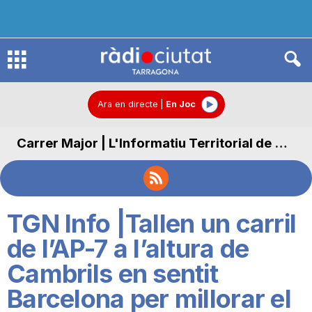
R
à
Ara en directe
|
En Joc
Carrer Major | L'Informatiu Territorial de Carrer Major
d
i
TGN Info |Tallen un carril
o
de l’AP-7 a l’altura de
Cambrils en sentit
C
Barcelona per millorar el