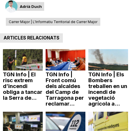
Adrià Duch
Carrer Major | L'Informatiu Territorial de Carrer Major
ARTICLES RELACIONATS
TGN Info | El
TGN Info |
TGN Info | Els
risc extrem
Front comú
Bombers
d’incendi
dels alcaldes
treballen en un
obliga a tancar
del Camp de
incendi de
la Serra de...
Tarragona per
vegetació
reclamar...
agrícola a...