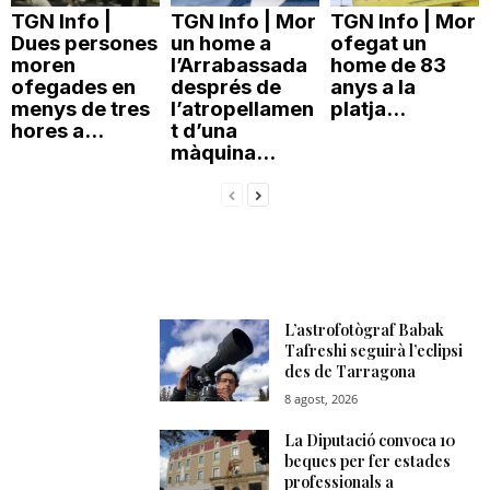
TGN Info |
TGN Info | Mor
TGN Info | Mor
Dues persones
un home a
ofegat un
moren
l’Arrabassada
home de 83
ofegades en
després de
anys a la
menys de tres
l’atropellamen
platja...
hores a...
t d’una
màquina...