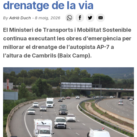
drenatge de la via
i
By
Adrià Duch
-
8 maig, 2026
u
El Ministeri de Transports i Mobilitat Sostenible
continua executant les obres d’emergència per
t
millorar el drenatge de l’autopista AP-7 a
l’altura de Cambrils (Baix Camp).
a
t
d
e