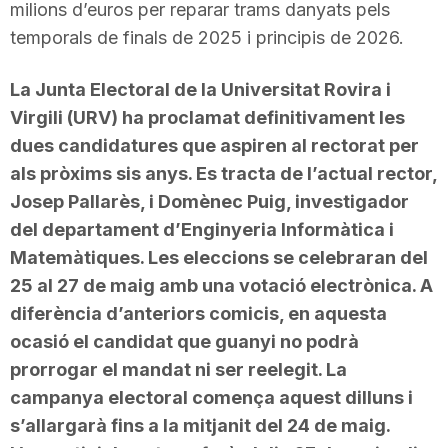
milions d’euros per reparar trams danyats pels
n
temporals de finals de 2025 i principis de 2026.
a
La Junta Electoral de la Universitat Rovira i
Virgili (URV) ha proclamat definitivament les
dues candidatures que aspiren al rectorat per
als pròxims sis anys. Es tracta de l’actual rector,
Josep Pallarès, i Domènec Puig, investigador
del departament d’Enginyeria Informàtica i
Matemàtiques. Les eleccions se celebraran del
25 al 27 de maig amb una votació electrònica. A
diferència d’anteriors comicis, en aquesta
ocasió el candidat que guanyi no podrà
prorrogar el mandat ni ser reelegit. La
campanya electoral comença aquest dilluns i
s’allargarà fins a la mitjanit del 24 de maig.