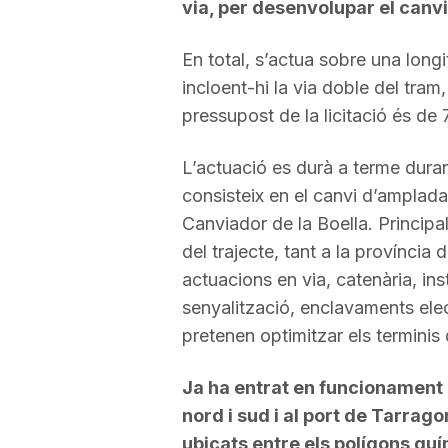
via, per desenvolupar el canvi
a
En total, s’actua sobre una lon
incloent-hi la via doble del tram,
pressupost de la licitació és de
L’actuació es durà a terme duran
consisteix en el canvi d’amplada
Canviador de la Boella. Principa
del trajecte, tant a la província
actuacions en via, catenària, ins
senyalització, enclavaments ele
pretenen optimitzar els terminis
Ja ha entrat en funcionament 
nord i sud i al port de Tarrago
ubicats entre els polígons quí