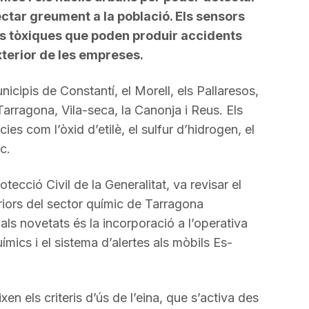
ctar greument a la població. Els sensors
s tòxiques que poden produir accidents
xterior de les empreses.
municipis de Constantí, el Morell, els Pallaresos,
arragona, Vila-seca, la Canonja i Reus. Els
s com l’òxid d’etilè, el sulfur d’hidrogen, el
c.
tecció Civil de la Generalitat, va revisar el
riors del sector químic de Tarragona
ls novetats és la incorporació a l’operativa
ímics i el sistema d’alertes als mòbils Es-
ixen els criteris d’ús de l’eina, que s’activa des