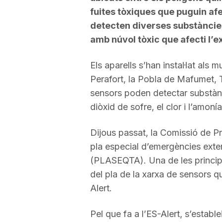
fuites tòxiques que puguin afe
detecten diverses substàncie
amb núvol tòxic que afecti l’e
Els aparells s’han instal·lat als 
Perafort, la Pobla de Mafumet, T
sensors poden detectar substàncie
diòxid de sofre, el clor i l’amonía
Dijous passat, la Comissió de Pro
pla especial d’emergències exte
(PLASEQTA). Una de les principa
del pla de la xarxa de sensors qu
Alert.
Pel que fa a l’ES-Alert, s’estable