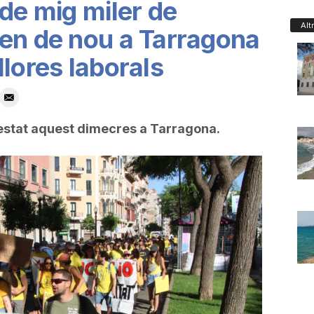
 de mig miler de
Alt
en de nou a Tarragona
lores laborals
stat aquest dimecres a Tarragona.