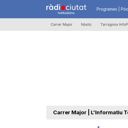
R
Programes | Pòd
Carrer Major
Nàstic
Tarragona InfoP
à
d
i
o
C
Carrer Major | L'Informatiu T
i