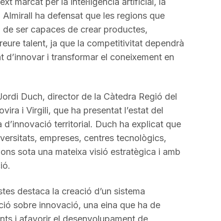
 marcat per la intel·ligència artificial, la
. Almirall ha defensat que les regions que
n de ser capaces de crear productes,
reure talent, ja que la competitivitat dependrà
 d’innovar i transformar el coneixement en
Jordi Duch, director de la Càtedra Regió del
ira i Virgili, que ha presentat l’estat del
 d’innovació territorial. Duch ha explicat que
iversitats, empreses, centres tecnològics,
ions sota una mateixa visió estratègica i amb
ió.
stes destaca la creació d’un sistema
ció sobre innovació, una eina que ha de
gents i afavorir el desenvolupament de