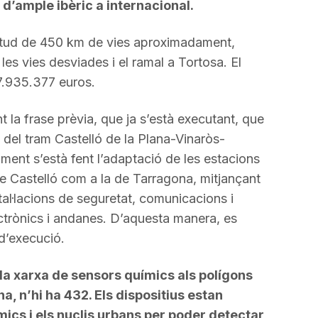
 d’ample ibèric a internacional.
gitud de 450 km de vies aproximadament,
 les vies desviades i el ramal a Tortosa. El
 7.935.377 euros.
t la frase prèvia, que ja s’està executant, que
 del tram Castelló de la Plana-Vinaròs-
lment s’està fent l’adaptació de les estacions
 de Castelló com a la de Tarragona, mitjançant
tal·lacions de seguretat, comunicacions i
ctrònics i andanes. D’aquesta manera, es
 d’execució.
la xarxa de sensors químics als polígons
na, n’hi ha 432. Els dispositius estan
mics i els nuclis urbans per poder detectar