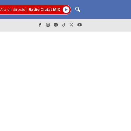
Ara en directe
|
Ràdio Ciutat MIX