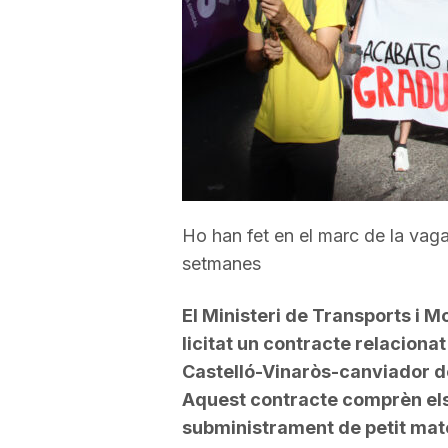
a
r
r
a
Ho han fet en el marc de la vaga
setmanes
g
El Ministeri de Transports i Mo
licitat un contracte relacionat
o
Castelló-Vinaròs-canviador de
Aquest contracte comprèn els 
n
subministrament de petit mate