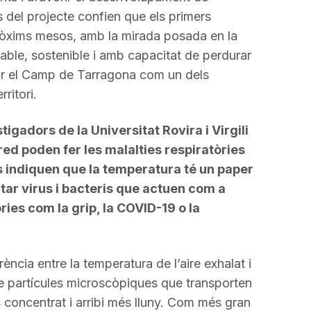
s del projecte confien que els primers
 pròxims mesos, amb la mirada posada en la
able, sostenible i amb capacitat de perdurar
ar el Camp de Tarragona com un dels
ritori.
tigadors de la Universitat Rovira i Virgili
fred poden fer les malalties respiratòries
s indiquen que la temperatura té un paper
tar virus i bacteris que actuen com a
ries com la grip, la COVID-19 o la
rència entre la temperatura de l’aire exhalat i
de partícules microscòpiques que transporten
s concentrat i arribi més lluny. Com més gran