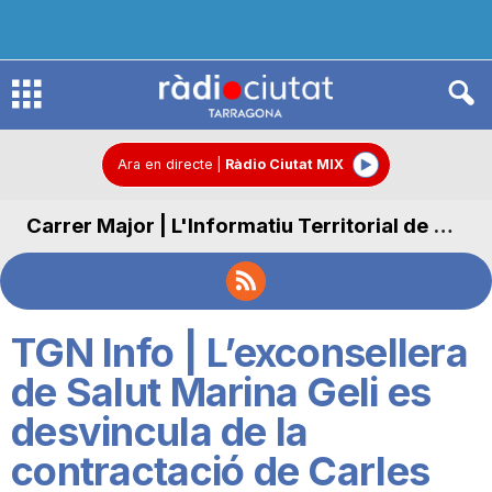
R
à
Ara en directe
|
Ràdio Ciutat MIX
Carrer Major | L'Informatiu Territorial de Carrer Major
d
i
TGN Info | L’exconsellera
o
de Salut Marina Geli es
desvincula de la
C
contractació de Carles