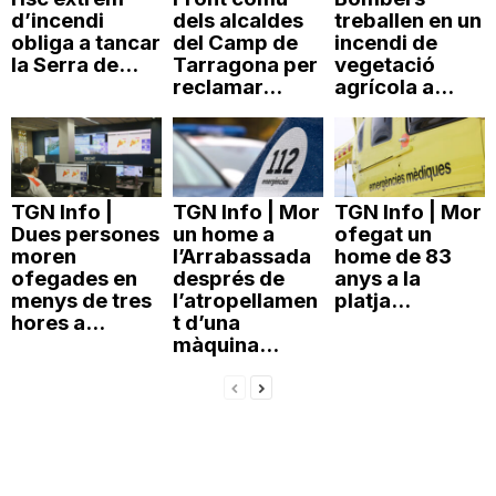
d’incendi
dels alcaldes
treballen en un
obliga a tancar
del Camp de
incendi de
la Serra de...
Tarragona per
vegetació
reclamar...
agrícola a...
TGN Info |
TGN Info | Mor
TGN Info | Mor
Dues persones
un home a
ofegat un
moren
l’Arrabassada
home de 83
ofegades en
després de
anys a la
menys de tres
l’atropellamen
platja...
hores a...
t d’una
màquina...