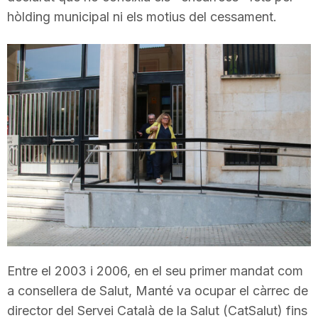
hòlding municipal ni els motius del cessament.
T
a
r
r
a
g
Entre el 2003 i 2006, en el seu primer mandat com
o
a consellera de Salut, Manté va ocupar el càrrec de
director del Servei Català de la Salut (CatSalut) fins