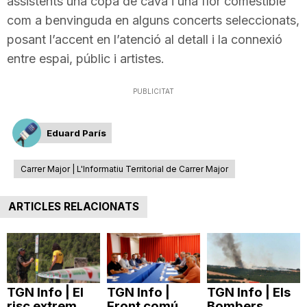
assistents una copa de cava i una flor comestible
com a benvinguda en alguns concerts seleccionats,
posant l’accent en l’atenció al detall i la connexió
entre espai, públic i artistes.
PUBLICITAT
Eduard París
Carrer Major | L'Informatiu Territorial de Carrer Major
ARTICLES RELACIONATS
TGN Info | El
TGN Info |
TGN Info | Els
risc extrem
Front comú
Bombers