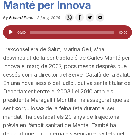
Manté per Innova
i
By
Eduard París
-
2 juny, 2026
u
Reproductor
00:00
00:00
d'àudio
t
L’exconsellera de Salut, Marina Geli, s’ha
desvinculat de la contractació de Carles Manté per
a
Innova el març de 2007, pocs mesos després que
cessés com a director del Servei Català de la Salut.
En una nova sessió del judici, qui va ser la titular del
t
Departament entre el 2003 i el 2010 amb els
presidents Maragall i Montilla, ha assegurat que se
d
sent «orgullosa» de la feina feta durant el seu
mandat i ha destacat els 20 anys de trajectòria
e
prèvia en l’àmbit sanitari de Manté. També ha
declarat que no coneixia els «encàrrecs» fets pel