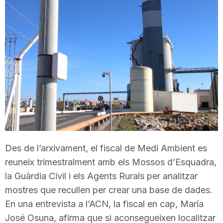
T
a
r
r
a
Des de l’arxivament, el fiscal de Medi Ambient es
reuneix trimestralment amb els Mossos d’Esquadra,
g
la Guàrdia Civil i els Agents Rurals per analitzar
mostres que recullen per crear una base de dades.
o
En una entrevista a l’ACN, la fiscal en cap, María
José Osuna, afirma que si aconsegueixen localitzar