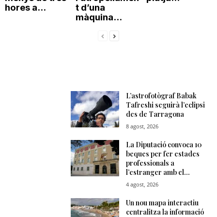
hores a...
t d’una
màquina...