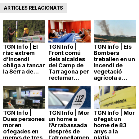
ARTICLES RELACIONATS
TGN Info | El
TGN Info |
TGN Info | Els
risc extrem
Front comú
Bombers
d’incendi
dels alcaldes
treballen en un
obliga a tancar
del Camp de
incendi de
la Serra de...
Tarragona per
vegetació
reclamar...
agrícola a...
TGN Info |
TGN Info | Mor
TGN Info | Mor
Dues persones
un home a
ofegat un
moren
l’Arrabassada
home de 83
ofegades en
després de
anys a la
menys de tres
l’atropellamen
platja...