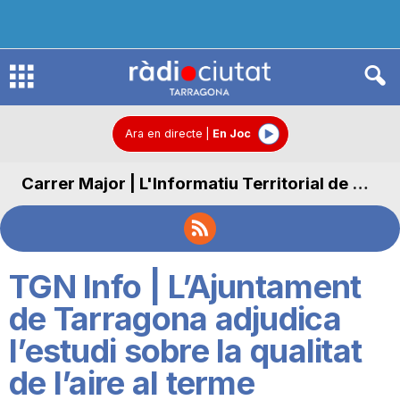
R
à
Ara en directe
|
En Joc
Carrer Major | L'Informatiu Territorial de Carrer Major
d
i
TGN Info | L’Ajuntament
o
de Tarragona adjudica
l’estudi sobre la qualitat
C
de l’aire al terme