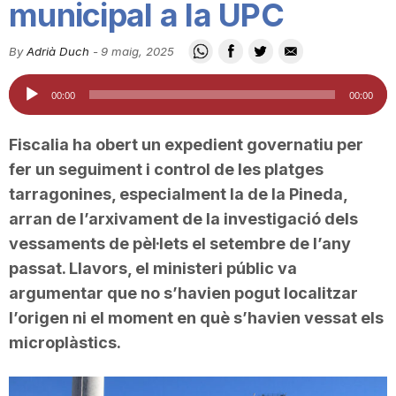
municipal a la UPC
i
By
Adrià Duch
-
9 maig, 2025
u
Reproductor
00:00
00:00
d'àudio
t
Fiscalia ha obert un expedient governatiu per
fer un seguiment i control de les platges
a
tarragonines, especialment la de la Pineda,
arran de l’arxivament de la investigació dels
vessaments de pèl·lets el setembre de l’any
t
passat. Llavors, el ministeri públic va
argumentar que no s’havien pogut localitzar
d
l’origen ni el moment en què s’havien vessat els
microplàstics.
e