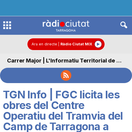
R
à
Ara en directe
|
Ràdio Ciutat MIX
Carrer Major | L'Informatiu Territorial de Carrer Major
d
i
TGN Info | FGC licita les
o
obres del Centre
Operatiu del Tramvia del
C
Camp de Tarragona a