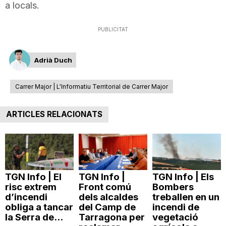
a locals.
PUBLICITAT
Adrià Duch
Carrer Major | L'Informatiu Territorial de Carrer Major
ARTICLES RELACIONATS
TGN Info | El
TGN Info |
TGN Info | Els
risc extrem
Front comú
Bombers
d’incendi
dels alcaldes
treballen en un
obliga a tancar
del Camp de
incendi de
la Serra de...
Tarragona per
vegetació