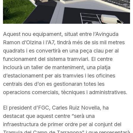
T
a
Aquest nou equipament, situat entre l’Avinguda
Ramon d’Olzina i l’A7, tindrà més de sis mil metres
r
quadrats i es convertirà en una peça clau per al
funcionament del sistema tramviari. El centre
r
inclourà un taller de manteniment, una platja
d’estacionament per als tramvies i les oficines
a
centrals des d’on es gestionaran totes les
operacions comercials, tècniques i administratives.
g
El president d’FGC, Carles Ruiz Novella, ha
destacat que aquest centre “serà una
o
infraestructura de primer ordre per al conjunt del
Tramvia del Camp de Tarragona” i que representarà