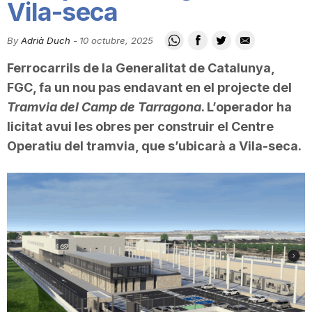
Vila-seca
i
By
Adrià Duch
-
10 octubre, 2025
u
Ferrocarrils de la Generalitat de Catalunya,
FGC, fa un nou pas endavant en el projecte del
t
Tramvia del Camp de Tarragona
. L’operador ha
licitat avui les obres per construir el Centre
Operatiu del tramvia, que s’ubicarà a Vila-seca.
a
t
d
e