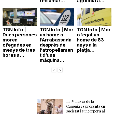
reclamar...
agrícola a...
TGN Info |
TGN Info | Mor
TGN Info | Mor
Dues persones
un home a
ofegat un
moren
l’Arrabassada
home de 83
ofegades en
després de
anys a la
menys de tres
l’atropellamen
platja...
hores a...
t d’una
màquina...