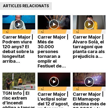
ARTICLES RELACIONATS
Carrer Major |
Carrer Major |
Carrer Major |
Podrem viure
Més de
Álvaro Solà, el
120 anys? El
30.000
tarragoní que
debat sobre la
persones
planta cara als
longevitat
tornaran a
prejudicis a...
arriba...
omplir el
Festiuet de...
TGN Info | El
Carrer Major |
Carrer Major |
risc extrem
L’eclipsi solar
El Mamapop
d’incendi
del 12 d’agost,
destina més de
obliga a tancar