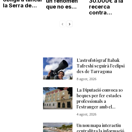
un fenomen
30.000€ a la
la Serra de...
que no es...
recerca
contra...