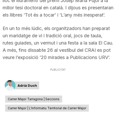
lloc el lliuramentr del premi Josep Maria Pujol a la
millor tesi doctoral en català. I dijous es presentaran
els llibres ‘Tot és a tocar’ i ‘L’any més inesperat’.
En un to més lúdic, els organitzadors han preparat
un maridatge de vi i tradició oral, jocs de taula,
rutes guiades, un vermut i una festa a la sala El Cau.
A més, fins dissabte 26 al vestíbul del CRAI es pot
veure l’exposició ’20 mirades a Publicacions URV’.
PUBLICITAT
Adrià Duch
Carrer Major Tarragona | Seccions
Carrer Major | L'Informatiu Territorial de Carrer Major