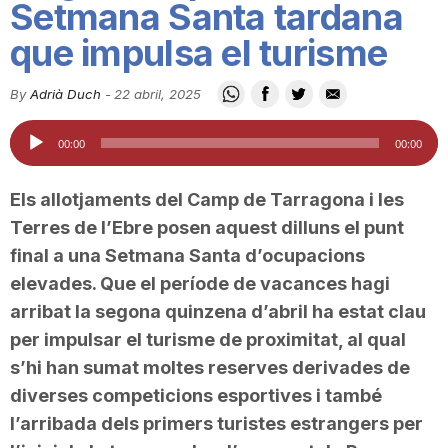
Setmana Santa tardana
i
que impulsa el turisme
u
By
Adrià Duch
-
22 abril, 2025
Reproductor
00:00
00:00
t
d'àudio
Els allotjaments del Camp de Tarragona i les
a
Terres de l’Ebre posen aquest dilluns el punt
final a una Setmana Santa d’ocupacions
t
elevades. Que el període de vacances hagi
arribat la segona quinzena d’abril ha estat clau
per impulsar el turisme de proximitat, al qual
d
s’hi han sumat moltes reserves derivades de
diverses competicions esportives i també
e
l’arribada dels primers turistes estrangers per