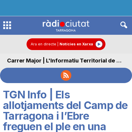
R
à
Ara en directe
|
Notícies en Xarxa
Carrer Major | L'Informatiu Territorial de Carrer Major
d
i
TGN Info | Els
o
allotjaments del Camp de
Tarragona i l’Ebre
C
freguen el ple en una