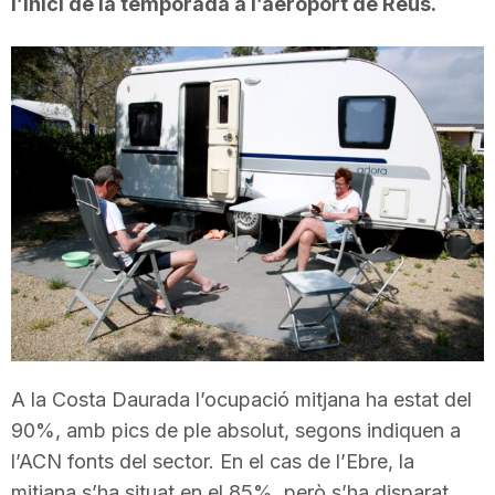
l’inici de la temporada a l’aeroport de Reus.
T
a
r
r
a
g
A la Costa Daurada l’ocupació mitjana ha estat del
90%, amb pics de ple absolut, segons indiquen a
o
l’ACN fonts del sector. En el cas de l’Ebre, la
mitjana s’ha situat en el 85%, però s’ha disparat