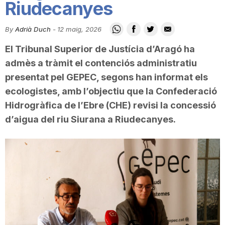
Riudecanyes
i
By
Adrià Duch
-
12 maig, 2026
u
El Tribunal Superior de Justícia d’Aragó ha
admès a tràmit el contenciós administratiu
t
presentat pel GEPEC, segons han informat els
ecologistes, amb l’objectiu que la Confederació
Hidrogràfica de l’Ebre (CHE) revisi la concessió
a
d’aigua del riu Siurana a Riudecanyes.
t
d
e