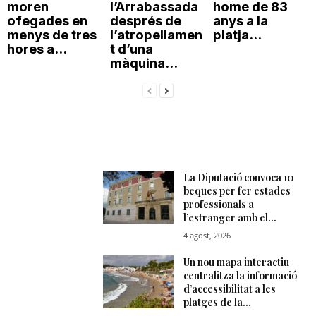
moren
l’Arrabassada
home de 83
ofegades en
després de
anys a la
menys de tres
l’atropellamen
platja...
hores a...
t d’una
màquina...