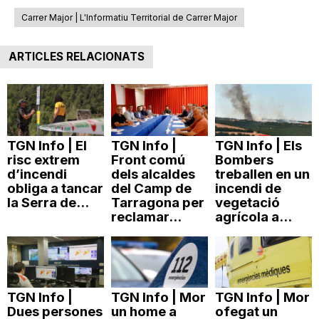
Carrer Major | L'Informatiu Territorial de Carrer Major
ARTICLES RELACIONATS
TGN Info | El
TGN Info |
TGN Info | Els
risc extrem
Front comú
Bombers
d’incendi
dels alcaldes
treballen en un
obliga a tancar
del Camp de
incendi de
la Serra de...
Tarragona per
vegetació
reclamar...
agrícola a...
TGN Info |
TGN Info | Mor
TGN Info | Mor
Dues persones
un home a
ofegat un