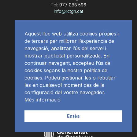
Tel:
977 088 596
info@rctgn.cat
Publicitat:
Aquest lloc web utilitza cookies pròpies i
de tercers per millorar l’experiència de
publicitat@radiociutat.com
navegació, analitzar l’ús del servei i
Més informació - Media Kit
mostrar publicitat personalitzada. En
continuar navegant, accepteu l’ús de
cookies segons la nostra política de
Descarrega't l'APP:
cookies. Podeu gestionar-les o rebutjar-
Disponible per iOS i Android
les en qualsevol moment des de la
configuració del vostre navegador.
Més informació
Entès