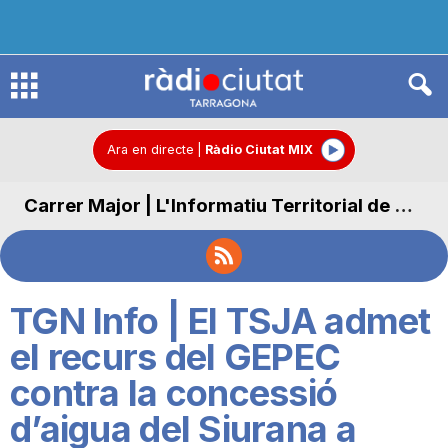
R
à
Ara en directe
|
Ràdio Ciutat MIX
Carrer Major | L'Informatiu Territorial de Carrer Major
d
i
TGN Info | El TSJA admet
o
el recurs del GEPEC
contra la concessió
C
d’aigua del Siurana a