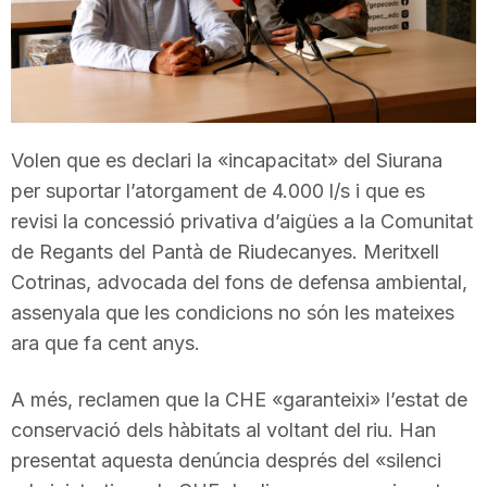
T
a
Volen que es declari la «incapacitat» del Siurana
r
per suportar l’atorgament de 4.000 l/s i que es
revisi la concessió privativa d’aigües a la Comunitat
r
de Regants del Pantà de Riudecanyes. Meritxell
Cotrinas, advocada del fons de defensa ambiental,
a
assenyala que les condicions no són les mateixes
ara que fa cent anys.
g
A més, reclamen que la CHE «garanteixi» l’estat de
conservació dels hàbitats al voltant del riu. Han
o
presentat aquesta denúncia després del «silenci