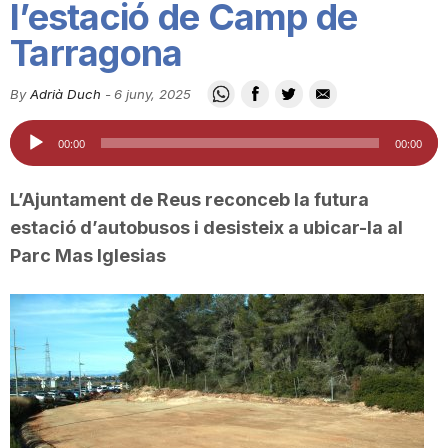
l’estació de Camp de
i
Tarragona
u
By
Adrià Duch
-
6 juny, 2025
Reproductor
00:00
00:00
t
d'àudio
L’Ajuntament de Reus reconceb la futura
a
estació d’autobusos i desisteix a ubicar-la al
Parc Mas Iglesias
t
d
e