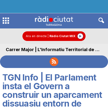
R
à
Ara en directe
|
Ràdio Ciutat MIX
Carrer Major | L'Informatiu Territorial de Carrer Major
d
i
TGN Info | El Parlament
o
insta el Govern a
construir un aparcament
C
dissuasiu entorn de