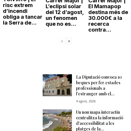
Carrer Major |
Carrer Major |
risc extrem
L’eclipsi solar
El Mamapop
d’incendi
del 12 d’agost,
destina més de
obliga a tancar
un fenomen
30.000€ a la
la Serra de...
que no es...
recerca
contra...