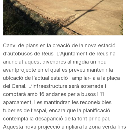
T
a
r
Canvi de plans en la creació de la nova estació
d’autobusos de Reus. L’Ajuntament de Reus ha
anunciat aquest divendres al migdia un nou
r
avantprojecte en el qual es preveu mantenir la
ubicació de l’actual estació i ampliar-la a la plaça
a
del Canal. L’infraestructura serà soterrada i
comptarà amb 16 andanes per a busos i 11
g
aparcament, i es mantindran les reconeixibles
tuberies de l’espai, encara que la planificació
o
contempla la desaparició de la font principal.
Aquesta nova projecció ampliarà la zona verda fins