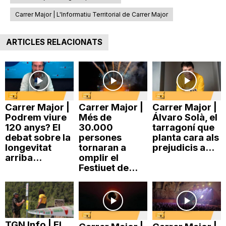
Carrer Major | L'Informatiu Territorial de Carrer Major
ARTICLES RELACIONATS
Carrer Major |
Carrer Major |
Carrer Major |
Podrem viure
Més de
Álvaro Solà, el
120 anys? El
30.000
tarragoní que
debat sobre la
persones
planta cara als
longevitat
tornaran a
prejudicis a...
arriba...
omplir el
Festiuet de...
TGN Info | El