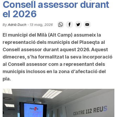
Consell assessor durant
i
el 2026
u
By
Adrià Duch
-
13 maig, 2026
El municipi del Milà (Alt Camp) assumeix la
t
representació dels municipis del Plaseqta al
Consell assessor durant aquest 2026. Aquest
a
dimecres, s’ha formalitzat la seva incorporació
al Consell assessor com a representant dels
municipis inclosos en la zona d’afectació del
t
pla.
d
e