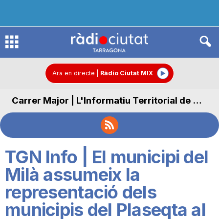
R
à
Ara en directe
|
Ràdio Ciutat MIX
Carrer Major | L'Informatiu Territorial de Carrer Major
d
i
TGN Info | El municipi del
o
Milà assumeix la
representació dels
C
municipis del Plaseqta al