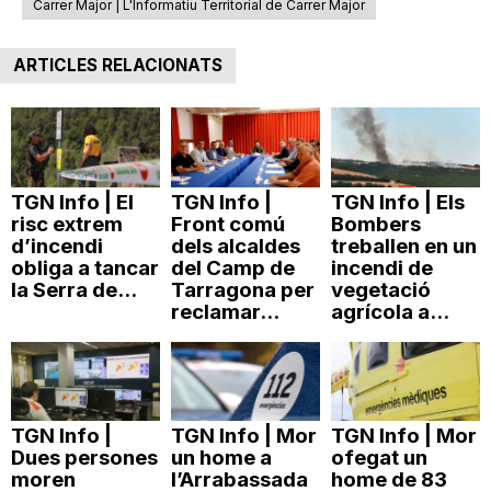
Carrer Major | L'Informatiu Territorial de Carrer Major
ARTICLES RELACIONATS
TGN Info | El
TGN Info |
TGN Info | Els
risc extrem
Front comú
Bombers
d’incendi
dels alcaldes
treballen en un
obliga a tancar
del Camp de
incendi de
la Serra de...
Tarragona per
vegetació
reclamar...
agrícola a...
TGN Info |
TGN Info | Mor
TGN Info | Mor
Dues persones
un home a
ofegat un
moren
l’Arrabassada
home de 83