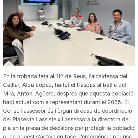
T
a
r
r
En la trobada feta al 112 de Reus, l’alcaldessa del
Catllar, Alba López, ha fet el traspàs al batlle del
a
Milà, Antoni Agüera, després que aquesta població
hagi actuat com a representant durant el 2025. El
g
Consell assessor és l’òrgan directiu de coordinació
del Plaseqta i assisteix i assessora la directora del
o
pla en la presa de decisions per protegir la població
quan aquest s’activa en fase d’emergència per risc