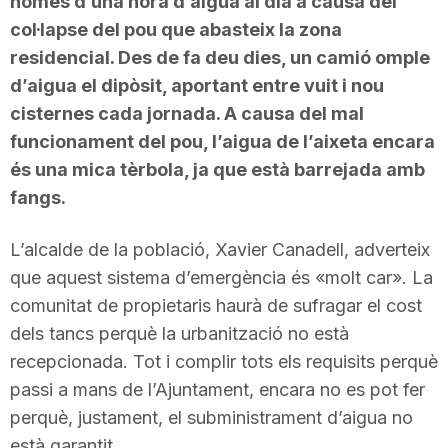
només d’una hora d’aigua al dia a causa del
col·lapse del pou que abasteix la zona
residencial. Des de fa deu dies, un camió omple
d’aigua el dipòsit, aportant entre vuit i nou
cisternes cada jornada. A causa del mal
funcionament del pou, l’aigua de l’aixeta encara
és una mica tèrbola, ja que està barrejada amb
fangs.
L’alcalde de la població, Xavier Canadell, adverteix
que aquest sistema d’emergència és «molt car». La
comunitat de propietaris haurà de sufragar el cost
dels tancs perquè la urbanització no està
recepcionada. Tot i complir tots els requisits perquè
passi a mans de l’Ajuntament, encara no es pot fer
perquè, justament, el subministrament d’aigua no
està garantit.