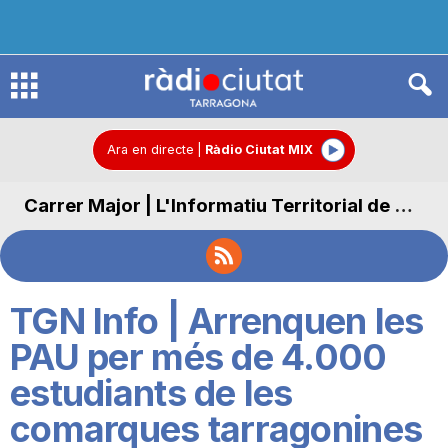
R
à
Ara en directe
|
Ràdio Ciutat MIX
Carrer Major | L'Informatiu Territorial de Carrer Major
d
i
TGN Info | Arrenquen les
o
PAU per més de 4.000
estudiants de les
C
comarques tarragonines