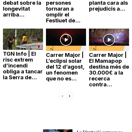
debat sobre la
persones
planta cara als
longevitat
tornaran a
prejudicis a...
arriba...
omplir el
Festiuet de...
TGN Info | El
Carrer Major |
Carrer Major |
risc extrem
L’eclipsi solar
El Mamapop
d’incendi
del 12 d’agost,
destina més de
obliga a tancar
un fenomen
30.000€ a la
la Serra de...
que no es...
recerca
contra...