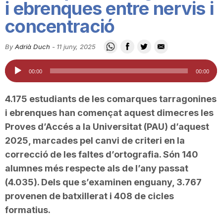
i ebrenques entre nervis i
i
concentració
u
By
Adrià Duch
-
11 juny, 2025
Reproductor
00:00
00:00
t
d'àudio
4.175 estudiants de les comarques tarragonines
a
i ebrenques han començat aquest dimecres les
Proves d’Accés a la Universitat (PAU) d’aquest
t
2025, marcades pel canvi de criteri en la
correcció de les faltes d’ortografia. Són 140
alumnes més respecte als de l’any passat
d
(4.035). Dels que s’examinen enguany, 3.767
provenen de batxillerat i 408 de cicles
e
formatius.