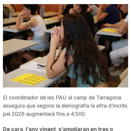
T
a
r
r
a
El coordinador de les PAU al camp de Tarragona
g
assegura que segons la demografia la xifra d’incrits
pel 2026 augmentarà fins a 4.500.
o
De cara, l’any vinent, s’ampliaran en tres o