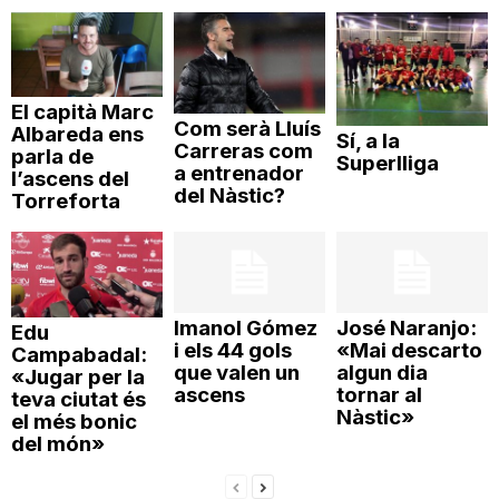
n
a
El capità Marc
Com serà Lluís
Albareda ens
Sí, a la
Carreras com
parla de
Superlliga
a entrenador
l’ascens del
del Nàstic?
Torreforta
Imanol Gómez
José Naranjo:
Edu
i els 44 gols
«Mai descarto
Campabadal:
que valen un
algun dia
«Jugar per la
ascens
tornar al
teva ciutat és
Nàstic»
el més bonic
del món»