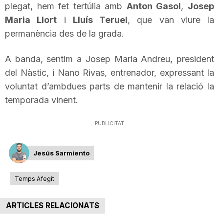
plegat, hem fet tertúlia amb
Anton Gasol
,
Josep
T
Maria Llort
i
Lluís Teruel
, que van viure la
permanència des de la grada.
a
A banda, sentim a Josep Maria Andreu, president
del Nàstic, i Nano Rivas, entrenador, expressant la
r
voluntat d’ambdues parts de mantenir la relació la
temporada vinent.
r
PUBLICITAT
a
Jesús Sarmiento
g
Temps Afegit
o
ARTICLES RELACIONATS