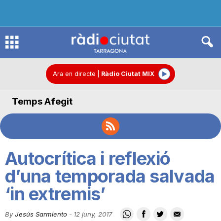
R
à
Ara en directe
|
Ràdio Ciutat MIX
Temps Afegit
d
i
Autocrítica i reflexió
o
d’una temporada salvada
‘in extremis’
C
By
Jesús Sarmiento
-
12 juny, 2017