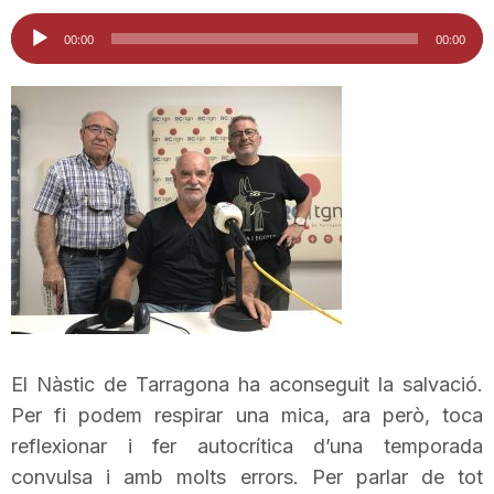
i
Reproductor
00:00
00:00
d'àudio
u
t
a
t
d
El Nàstic de Tarragona ha aconseguit la salvació.
Per fi podem respirar una mica, ara però, toca
reflexionar i fer autocrítica d’una temporada
e
convulsa i amb molts errors. Per parlar de tot