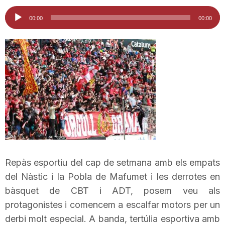
i
Reproductor
00:00
00:00
d'àudio
u
t
a
t
Repàs esportiu del cap de setmana amb els empats
d
del Nàstic i la Pobla de Mafumet i les derrotes en
bàsquet de CBT i ADT, posem veu als
protagonistes i comencem a escalfar motors per un
e
derbi molt especial. A banda, tertúlia esportiva amb