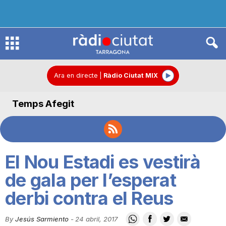
R
à
Ara en directe
|
Ràdio Ciutat MIX
Temps Afegit
d
i
El Nou Estadi es vestirà
o
de gala per l’esperat
derbi contra el Reus
C
By
Jesús Sarmiento
-
24 abril, 2017