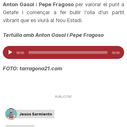
Anton Gasol
i
Pepe Fragoso
per valorar el punt a
T
Getafe i començar a fer bullir l’olla d’un partit
vibrant que es viurà al Nou Estadi.
a
Tertúlia amb Anton Gasol i Pepe Fragoso
r
Reproductor
00:00
00:00
d'àudio
r
FOTO: tarragona21.com
a
g
PUBLICITAT
Jesús Sarmiento
o