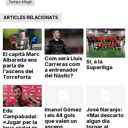
Temps Afegit
n
ARTICLES RELACIONATS
a
El capità Marc
Com serà Lluís
Albareda ens
Sí, a la
Carreras com
parla de
Superlliga
a entrenador
l’ascens del
del Nàstic?
Torreforta
Imanol Gómez
José Naranjo:
Edu
i els 44 gols
«Mai descarto
Campabadal:
que valen un
algun dia
«Jugar per la
ascens
tornar al
teva ciutat és