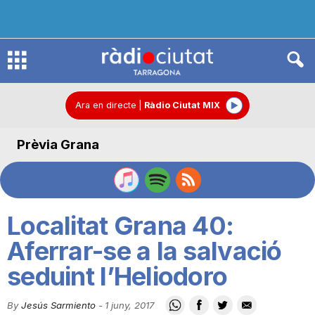
R
à
Ara en directe
|
Ràdio Ciutat MIX
Prèvia Grana
d
i
Localitat Grana 40:
o
Aferrar-se a la salvació
seduint l’Heliodoro
C
By
Jesús Sarmiento
-
1 juny, 2017