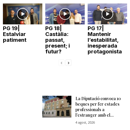
PG 19|
PG 18|
PG 17|
Estalviar
Castàlia:
Mantenir
patiment
passat,
l’estabilitat,
present; i
inesperada
futur?
protagonista