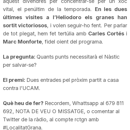
aquest divendres per concentrar-se per un xoc
T
vital, el penúltim de la temporada.
En les dues
últimes visites a l’Heliodoro els granes han
sortit victoriosos
a
, i volen seguir-ho fent. Per parlar
de tot plegat, hem fet tertúlia amb
Carles Cortés
i
Marc Monforte
, fidel oient del programa.
r
La pregunta:
Quants punts necessitarà el Nàstic
r
per salvar-se?
El premi:
Dues entrades pel pròxim partit a casa
a
contra l’UCAM.
g
Què heu de fer?
Recordem, Whattsapp al 679 811
692, NOTA DE VEU O MISSATGE, o comentar al
o
Twitter de la ràdio, al compte rctgn amb
#LocalitatGrana.