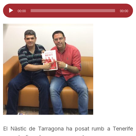
i
Reproductor
00:00
00:00
d'àudio
u
t
a
t
d
e
El Nàstic de Tarragona ha posat rumb a Tenerife