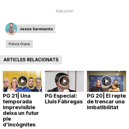
n
PUBLICITAT
a
Jesús Sarmiento
Prèvia Grana
ARTICLES RELACIONATS
PG 21| Una
PG Especial:
PG 20| El repte
temporada
Lluís Fàbregas
de trencar una
imprevisible
imbatibilitat
deixa un futur
ple
d’incògnites