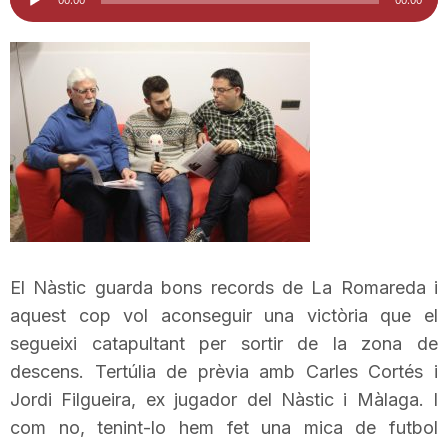
d'àudio
i
u
t
a
t
El Nàstic guarda bons records de La
Romareda
i
aquest cop vol aconseguir una victòria que el
segueixi catapultant per sortir de la zona de
d
descens. Tertúlia de prèvia amb Carles Cortés i
Jordi
Filgueira
,
ex jugador
del Nàstic i Màlaga. I
e
com no, tenint-lo hem fet una mica de futbol