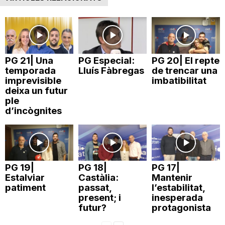
n
a
PG 21| Una
PG Especial:
PG 20| El repte
temporada
Lluís Fàbregas
de trencar una
imprevisible
imbatibilitat
deixa un futur
ple
d’incògnites
PG 19|
PG 18|
PG 17|
Estalviar
Castàlia:
Mantenir
patiment
passat,
l’estabilitat,
present; i
inesperada
futur?
protagonista