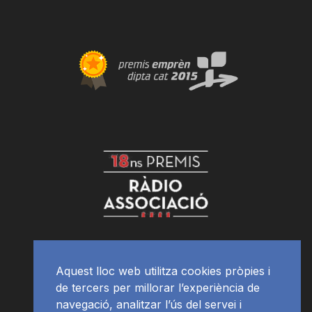
Aquest lloc web utilitza cookies pròpies i
de tercers per millorar l’experiència de
navegació, analitzar l’ús del servei i