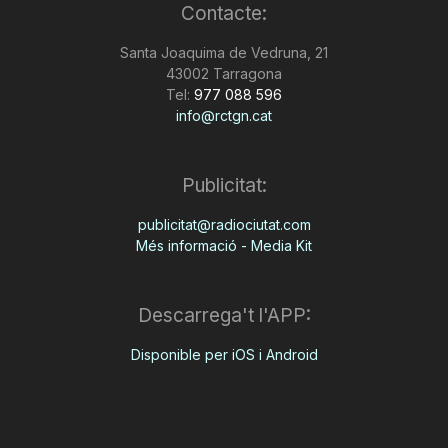
Contacte:
Santa Joaquima de Vedruna, 21
43002 Tarragona
Tel:
977 088 596
info@rctgn.cat
Publicitat:
publicitat@radiociutat.com
Més informació - Media Kit
Descarrega't l'APP:
Disponible per iOS i Android