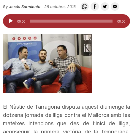
i
By
Jesús Sarmiento
-
28 octubre, 2016
Reproductor
00:00
00:00
u
d'àudio
t
a
t
d
El Nàstic de Tarragona disputa aquest diumenge la
dotzena jornada de lliga contra el Mallorca amb les
e
mateixes intencions que des de l’inici de lliga,
aconseguir la primera victòria de la temporada.