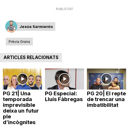
n
PUBLICITAT
a
Jesús Sarmiento
Prèvia Grana
ARTICLES RELACIONATS
PG 21| Una
PG Especial:
PG 20| El repte
temporada
Lluís Fàbregas
de trencar una
imprevisible
imbatibilitat
deixa un futur
ple
d’incògnites