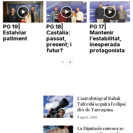
PG 19|
PG 18|
PG 17|
Estalviar
Castàlia:
Mantenir
patiment
passat,
l’estabilitat,
present; i
inesperada
futur?
protagonista