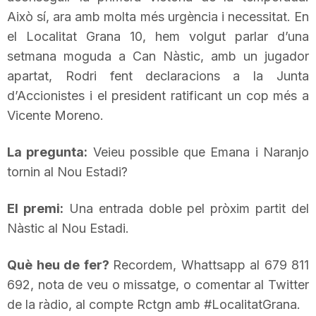
Això sí, ara amb molta més urgència i necessitat. En
T
el Localitat Grana 10, hem volgut parlar d’una
setmana moguda a Can Nàstic, amb un jugador
a
apartat, Rodri fent declaracions a la Junta
d’Accionistes i el president ratificant un cop més a
r
Vicente Moreno.
La pregunta:
r
Veieu possible que Emana i Naranjo
tornin al Nou Estadi?
a
El premi:
Una entrada doble pel pròxim partit del
Nàstic al Nou Estadi.
g
Què heu de fer?
Recordem, Whattsapp al 679 811
692, nota de veu o missatge, o comentar al Twitter
o
de la ràdio, al compte Rctgn amb #LocalitatGrana.