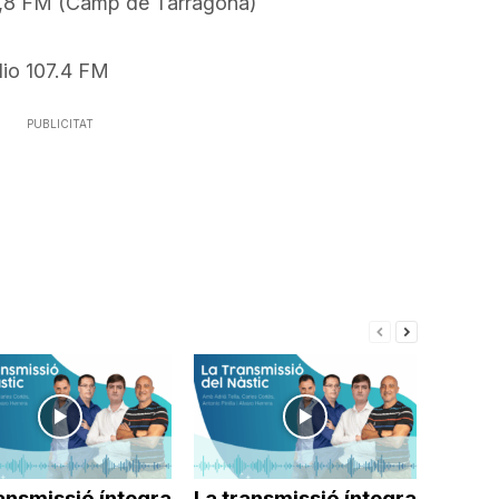
8 FM (Camp de Tarragona)
volum.
per
a
o 107.4 FM
incrementar
o
PUBLICITAT
disminuir
el
volum.
ansmissió íntegra
La transmissió íntegra