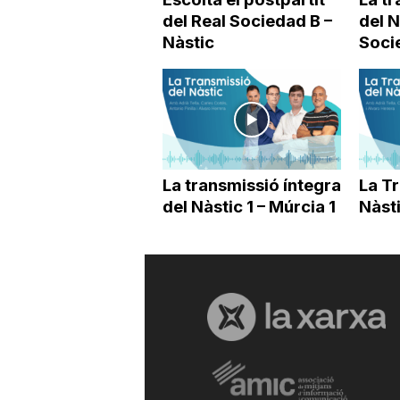
del Real Sociedad B –
del N
Nàstic
Soci
La transmissió íntegra
La T
del Nàstic 1 – Múrcia 1
Nàsti