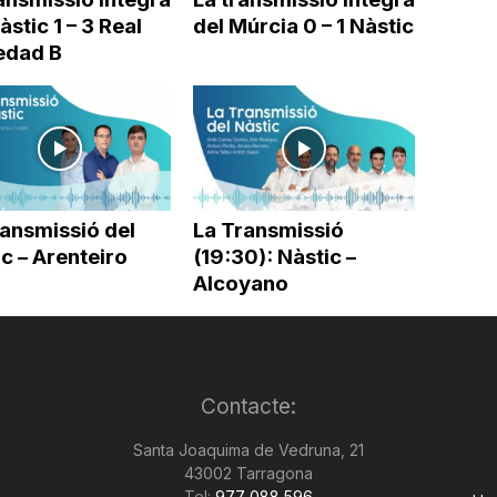
àstic 1 – 3 Real
del Múrcia 0 – 1 Nàstic
edad B
ransmissió del
La Transmissió
c – Arenteiro
(19:30): Nàstic –
Alcoyano
Contacte:
Santa Joaquima de Vedruna, 21
43002 Tarragona
Tel:
977 088 596