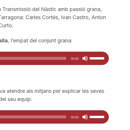
disminuir
la Transmissió del Nàstic amb passió grana,
el
Tarragona: Carles Cortés, Ivan Castro, Anton
volum.
Curto.
lla
, l’empat del conjunt grana:
Feu
00:00
servir
les
tecles
de
 va atendre als mitjans per explicar les seves
fletxa
del seu equip:
cap
amunt/cap
Feu
00:00
avall
servir
per