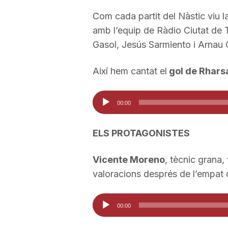
Com cada partit del Nàstic viu 
a
amb l’equip de Ràdio Ciutat de 
Gasol, Jesús Sarmiento i Arnau 
r
Així hem cantat el
gol de Rharsa
r
Reproductor
00:00
d'àudio
a
ELS PROTAGONISTES
g
Vicente Moreno
, tècnic grana,
valoracions després de l’empat 
o
Reproductor
00:00
n
d'àudio