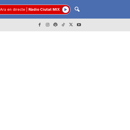
Ara en directe
|
Ràdio Ciutat MIX