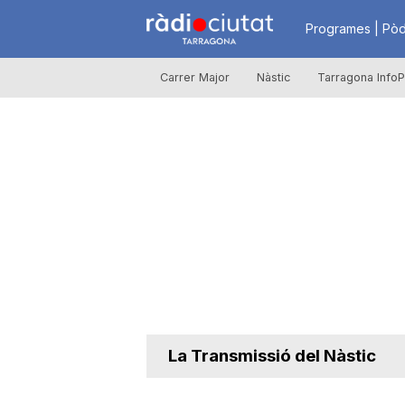
R
Programes | Pòd
Carrer Major
Nàstic
Tarragona InfoP
à
d
i
o
C
La Transmissió del Nàstic
i