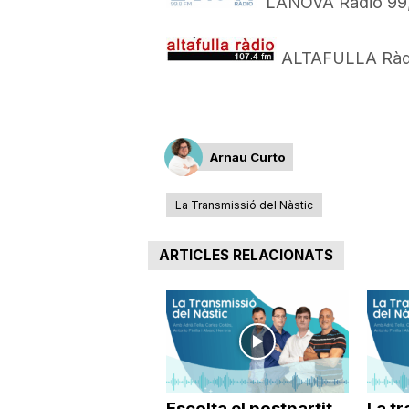
LANOVA Ràdio 99,
ALTAFULLA Ràdi
Arnau Curto
La Transmissió del Nàstic
ARTICLES RELACIONATS
Escolta el postpartit
La tr