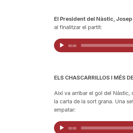
a
El President del Nàstic, Jose
al finalitzar el partit:
Reproductor
00:00
d'àudio
ELS CHASCARRILLOS I MÉS D
Així va arribar el gol del Nàstic
la carta de la sort grana. Una 
empatar:
Reproductor
00:00