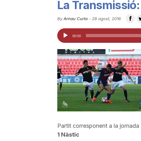
La Transmissió:
u
By
Arnau Curto
-
28 agost, 2016
t
Reproductor
00:00
d'àudio
a
t
d
e
Partit corresponent a la jornada
T
1 Nàstic