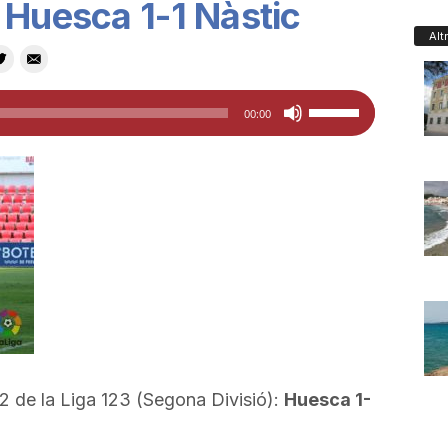
 Huesca 1-1 Nàstic
Alt
Feu
00:00
servir
les
tecles
de
fletxa
cap
amunt/cap
avall
per
a
 2 de la Liga 123 (Segona Divisió):
Huesca 1-
incrementar
o