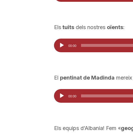
d'àudio
Els
tuits
dels nostres
oïents
:
Reproductor
00:00
d'àudio
El
pentinat de Madinda
mereix 
Reproductor
00:00
d'àudio
Els equips d’Albania! Fem «
geog