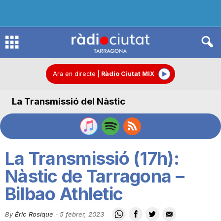
R
à
Ara en directe
|
Ràdio Ciutat MIX
La Transmissió del Nàstic
d
i
La Transmissió (17h):
o
Nàstic de Tarragona –
Bilbao Athletic
C
By
Èric Rosique
-
5 febrer, 2023