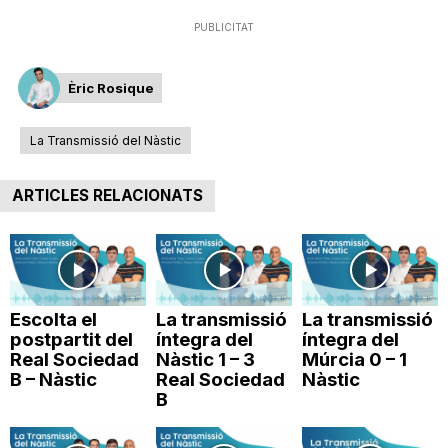
T
PUBLICITAT
a
Èric Rosique
La Transmissió del Nàstic
r
ARTICLES RELACIONATS
r
a
Escolta el
La transmissió
La transmissió
postpartit del
íntegra del
íntegra del
g
Real Sociedad
Nàstic 1 – 3
Múrcia 0 – 1
B – Nàstic
Real Sociedad
Nàstic
B
o