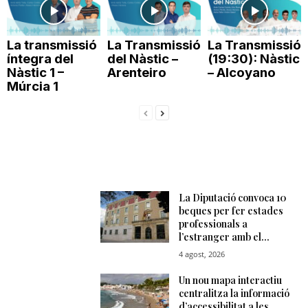
n
La transmissió
La Transmissió
La Transmissió
íntegra del
del Nàstic –
(19:30): Nàstic
a
Nàstic 1 –
Arenteiro
– Alcoyano
Múrcia 1