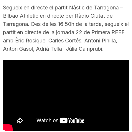
i
Segueix en directe el partit Nàstic de Tarragona –
Bilbao Athletic en directe per Ràdio Ciutat de
Tarragona. Des de les 16:50h de la tarda, segueix el
u
partit en directe de la jornada 22 de Primera RFEF
amb Èric Rosique, Carles Cortés, Antoni Pinilla,
t
Anton Gasol, Adrià Tella i Júlia Camprubí.
a
t
d
e