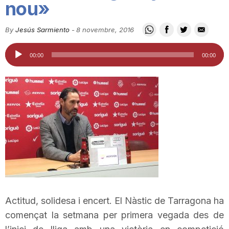
nou»
i
By
Jesús Sarmiento
-
8 novembre, 2016
u
Reproductor
00:00
00:00
d'àudio
t
a
t
d
Actitud, solidesa i encert. El Nàstic de Tarragona ha
e
començat la setmana per primera vegada des de