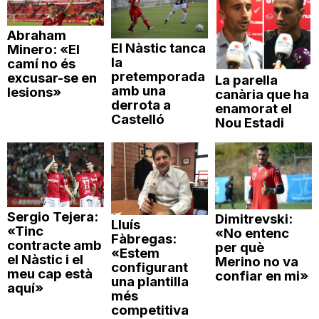
Abraham
El Nàstic tanca
Minero: «El
la
camí no és
pretemporada
excusar-se en
La parella
amb una
lesions»
canària que ha
derrota a
enamorat el
Castelló
Nou Estadi
Sergio Tejera:
Dimitrevski:
Lluís
«Tinc
«No entenc
Fàbregas:
contracte amb
per què
«Estem
el Nàstic i el
Merino no va
configurant
meu cap està
confiar en mi»
una plantilla
aquí»
més
competitiva