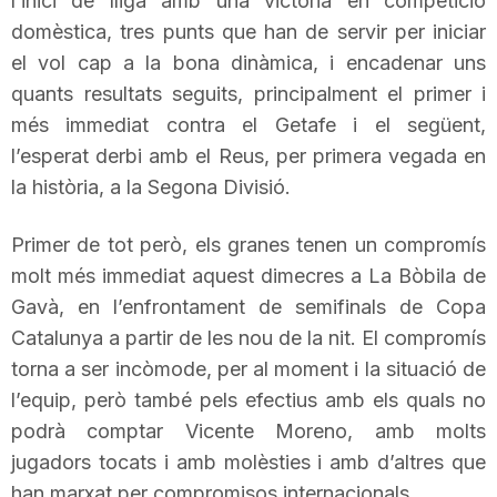
l’inici de lliga amb una victòria en competició
T
domèstica, tres punts que han de servir per iniciar
el vol cap a la bona dinàmica, i encadenar uns
quants resultats seguits, principalment el primer i
a
més immediat contra el Getafe i el següent,
l’esperat derbi amb el Reus, per primera vegada en
r
la història, a la Segona Divisió.
r
Primer de tot però, els granes tenen un compromís
molt més immediat aquest dimecres a La Bòbila de
Gavà, en l’enfrontament de semifinals de Copa
a
Catalunya a partir de les nou de la nit. El compromís
torna a ser incòmode, per al moment i la situació de
g
l’equip, però també pels efectius amb els quals no
podrà comptar
Vicente
Moreno, amb molts
o
jugadors tocats i amb molèsties i amb d’altres que
han marxat per compromisos internacionals.