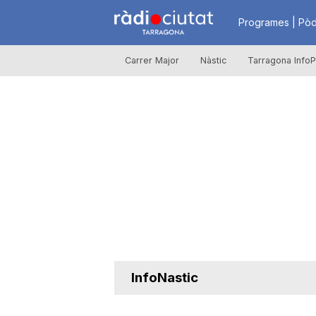
R
Programes | Pòd
Carrer Major
Nàstic
Tarragona InfoP
à
d
i
o
C
InfoNastic
i