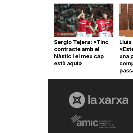
Sergio Tejera: «Tinc
Lluís
contracte amb el
«Est
Nàstic i el meu cap
una p
està aquí»
compe
pass