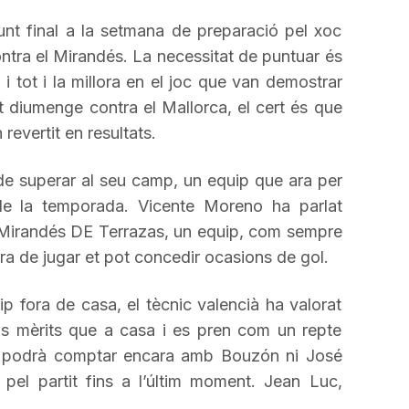
a
nt final a la setmana de preparació pel xoc
incrementar
ntra el
Mirandés
. La necessitat de puntuar és
o
 tot i la millora en el joc que van demostrar
disminuir
t diumenge contra
el Mallorca
, el cert és que
el
revertit en resultats.
volum.
l de superar al seu camp, un equip que ara per
de la temporada.
Vicente
Moreno ha parlat
Mirandés
DE
Terrazas
, un equip, com sempre
ra de jugar et pot concedir ocasions de gol.
p fora de casa, el tècnic valencià ha valorat
os mèrits que a casa i es pren com un repte
podrà comptar encara amb
Bouzón
ni José
 pel partit fins a l’últim moment.
Jean
Luc
,