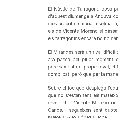
a
El Nàstic de Tarragona posa pu
d’aquest diumenge a
Anduva
co
més urgent setmana a setmana, i
r
els de
Vicente
Moreno el passa
els tarragonins encara no ho han 
r
El
Mirandés
serà un rival difíci
a
ara passa pel pitjor moment 
precisament del proper rival, el
complicat, però que per la mane
g
Sobre el joc que desplega l’equi
o
que no s’estan fent els mateix
revertir-ho.
Vicente
Moreno no 
n
Carlos
, i segueixen sent dubte
Maloku
,
Alex
López i
Uche