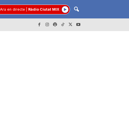
Ara en directe
|
Ràdio Ciutat MIX