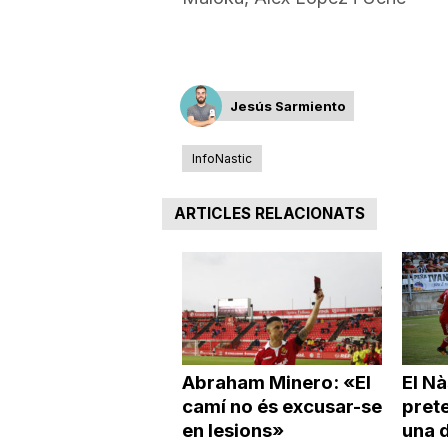
a
Jesús Sarmiento
InfoNastic
ARTICLES RELACIONATS
Abraham Minero: «El
El Nà
camí no és excusar-se
pret
en lesions»
una d