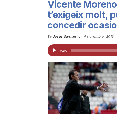
Vicente Moreno
u
t’exigeix molt, 
concedir ocasi
t
By
Jesús Sarmiento
-
4 novembre, 2016
a
Reproductor
00:00
d'àudio
t
d
e
T