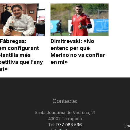
 Fàbregas:
Dimitrevski: «No
em configurant
entenc per què
lantilla més
Merino no va confiar
titiva que l’any
en mi»
at»
Contacte:
Santa Joaquima de Vedruna, 21
43002 Tarragona
Tel:
977 088 596
Llo