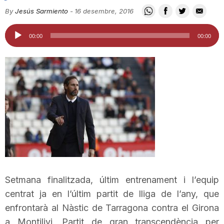
i
By
Jesús Sarmiento
-
16 desembre, 2016
Reproductor
00:00
00:00
u
d'àudio
t
a
t
d
Setmana finalitzada, últim entrenament i l’equip
centrat ja en l’últim partit de lliga de l’any, que
e
enfrontarà al Nàstic de Tarragona contra el Girona
a Montilivi. Partit de gran transcendència per