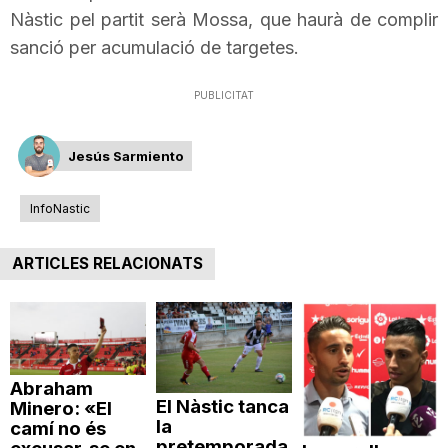
Nàstic pel partit serà Mossa, que haurà de complir
n
sanció per acumulació de targetes.
a
PUBLICITAT
Jesús Sarmiento
InfoNastic
ARTICLES RELACIONATS
Abraham
El Nàstic tanca
Minero: «El
la
camí no és
pretemporada