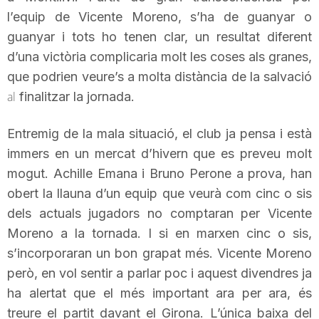
l’equip de
T
Vicente
Moreno, s’ha de guanyar o
guanyar i tots ho tenen clar, un resultat diferent
d’una victòria complicaria molt les coses als granes,
a
que podrien veure’s a molta distància de la salvació
al
finalitzar la jornada.
r
Entremig de la mala situació, el club ja pensa i està
immers en un mercat d’hivern que es preveu molt
r
mogut.
Achille
Emana
i
Bruno
Perone
a prova, han
obert la llauna d’un equip que veurà com cinc o sis
a
dels actuals jugadors no comptaran per
Vicente
Moreno a la tornada. I si en marxen cinc o sis,
g
s’incorporaran un bon grapat més.
Vicente
Moreno
però, en vol sentir a parlar poc i aquest divendres ja
o
ha alertat que el més important ara per ara, és
treure el partit davant el Girona. L’única baixa del