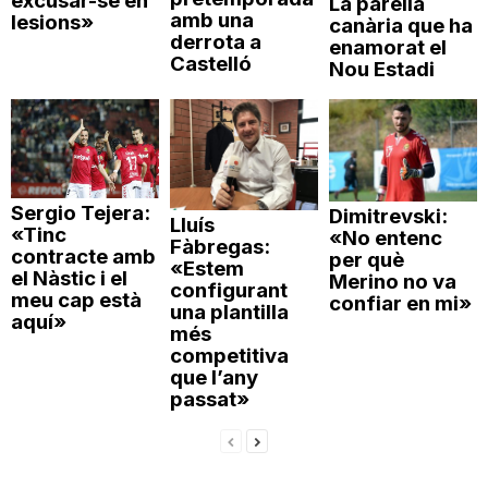
excusar-se en
La parella
amb una
lesions»
canària que ha
derrota a
enamorat el
Castelló
Nou Estadi
Sergio Tejera:
Dimitrevski:
Lluís
«Tinc
«No entenc
Fàbregas:
contracte amb
per què
«Estem
el Nàstic i el
Merino no va
configurant
meu cap està
confiar en mi»
una plantilla
aquí»
més
competitiva
que l’any
passat»