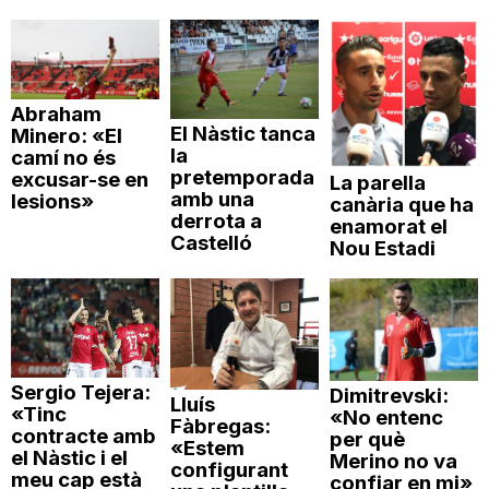
Abraham
El Nàstic tanca
Minero: «El
la
camí no és
pretemporada
excusar-se en
La parella
amb una
lesions»
canària que ha
derrota a
enamorat el
Castelló
Nou Estadi
Sergio Tejera:
Dimitrevski:
Lluís
«Tinc
«No entenc
Fàbregas:
contracte amb
per què
«Estem
el Nàstic i el
Merino no va
configurant
meu cap està
confiar en mi»