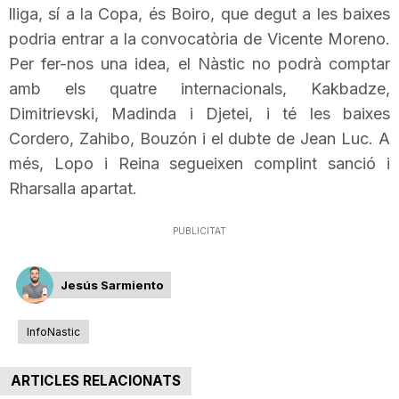
lliga, sí a la Copa, és Boiro, que degut a les baixes
n
podria entrar a la convocatòria de
Vicente
Moreno.
Per fer-nos una idea, el Nàstic no podrà comptar
a
amb els quatre internacionals,
Kakbadze
,
Dimitrievski
,
Madinda
i
Djetei
, i té les baixes
Cordero
,
Zahibo
,
Bouzón
i el dubte de
Jean
Luc
. A
més,
Lopo
i Reina segueixen complint sanció i
Rharsalla
apartat.
PUBLICITAT
Jesús Sarmiento
InfoNastic
ARTICLES RELACIONATS