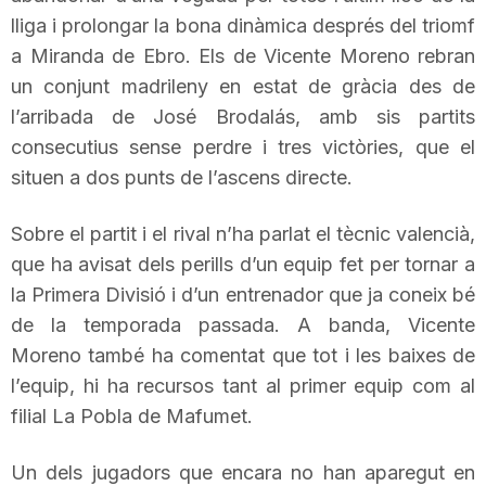
lliga i prolongar la bona dinàmica després del triomf
T
a Miranda de
Ebro
. Els de Vic
ente
Moreno rebran
un conjunt madrileny en estat de gràcia des de
a
l’arribada de José
Brodalás
, amb sis partits
consecutius sense perdre i tres victòries, que el
r
situen a dos punts de l’ascens directe.
Sobre el partit i el rival n’ha parlat el tècnic valencià,
r
que ha avisat dels perills d’un equip fet per tornar a
la Primera Divisió i d’un entrenador que ja coneix bé
a
de la temporada passada. A banda,
Vicente
Moreno també ha comentat que tot i les baixes de
g
l’equip, hi ha recursos tant al primer equip com al
filial La Pobla de Mafumet.
o
Un dels jugadors que encara no han aparegut en