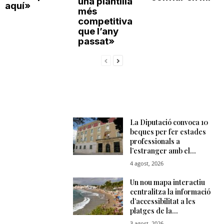
una plantilla
aquí»
més
competitiva
que l’any
passat»