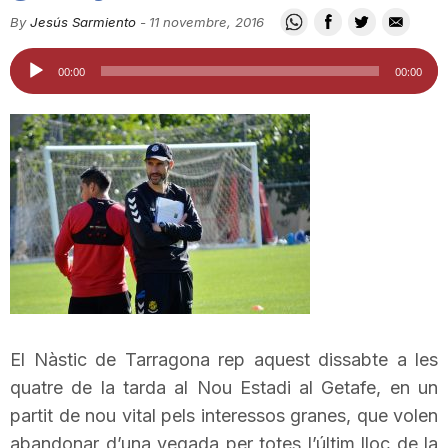
i
By
Jesús Sarmiento
-
11 novembre, 2016
Reproductor
00:00
00:00
u
d'àudio
t
a
t
d
El Nàstic de Tarragona rep aquest dissabte a les
quatre de la tarda al Nou Estadi al Getafe, en un
e
partit de nou vital pels interessos granes, que volen
abandonar d’una vegada per totes l’últim lloc de la