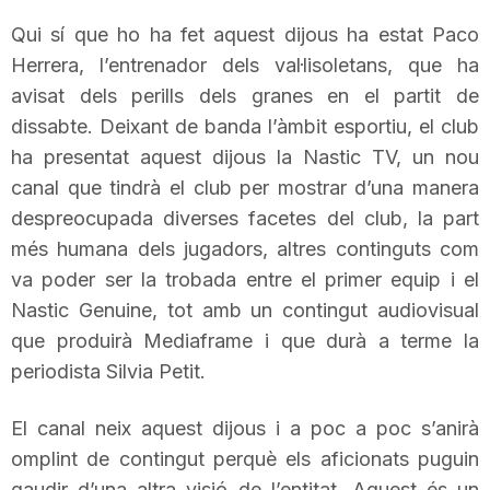
Qui sí que ho ha fet aquest dijous ha estat
Paco
Herrera, l’entrenador dels val·lisoletans, que ha
avisat dels perills dels granes en el partit de
dissabte.
Deixant
de banda l’àmbit esportiu, el club
ha presentat aquest dijous la
Nastic
TV, un nou
canal que tindrà el club per mostrar d’una manera
despreocupada diverses facetes del club, la part
més humana dels jugadors, altres continguts com
va poder ser la trobada entre el primer equip i el
Nastic
Genuine
, tot amb un contingut audiovisual
que produirà M
ediaframe
i que durà a terme la
periodista
Silvia
Petit.
El canal neix aquest dijous i a poc a poc s’anirà
omplint de contingut perquè els aficionats puguin
gaudir d’una altra visió de l’entitat. Aquest és un