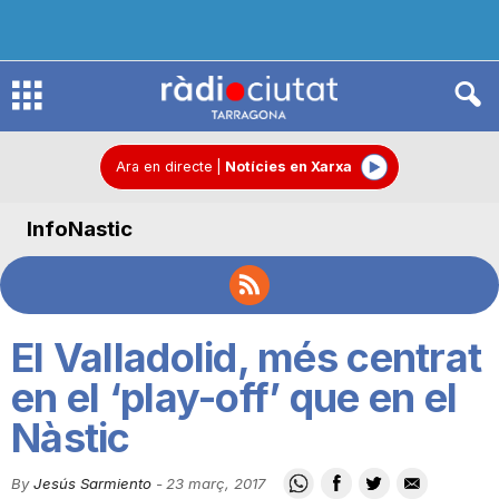
R
à
Ara en directe
|
Notícies en Xarxa
InfoNastic
d
i
El Valladolid, més centrat
o
en el ‘play-off’ que en el
Nàstic
C
By
Jesús Sarmiento
-
23 març, 2017