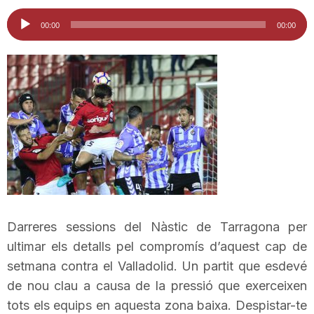
i
Reproductor
00:00
00:00
d'àudio
u
t
a
t
Darreres sessions del Nàstic de Tarragona per
d
ultimar els detalls pel compromís d’aquest cap de
setmana contra el Valladolid. Un partit que esdevé
de nou clau a causa de la pressió que exerceixen
e
tots els equips en aquesta zona baixa. Despistar-te