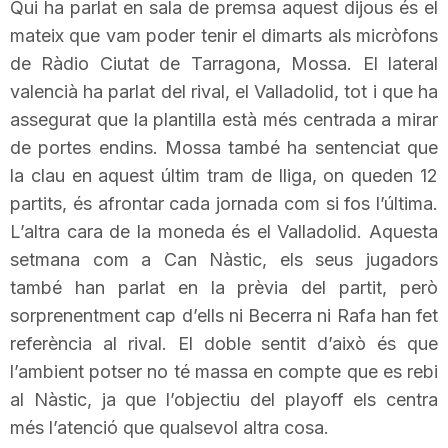
Qui ha parlat en sala de premsa aquest dijous és el
n
mateix que vam poder tenir el dimarts als micròfons
de Ràdio Ciutat de Tarragona, Mossa. El lateral
a
valencià ha parlat del rival, el Valladolid, tot i que ha
assegurat que la plantilla està més centrada a mirar
de portes endins. Mossa també ha sentenciat que
la clau en aquest últim tram de lliga, on queden 12
partits, és afrontar cada jornada com si fos l’última.
L’altra cara de la moneda és el Valladolid. Aquesta
setmana com a Can Nàstic, els seus jugadors
també han parlat en la prèvia del partit, però
sorprenentment cap d’ells ni
Becerra
ni Rafa han fet
referència al rival. El doble sentit d’això és que
l’ambient potser no té massa en compte que es rebi
al Nàstic, ja que l’objectiu del
playoff
els centra
més l’atenció que qualsevol altra cosa.