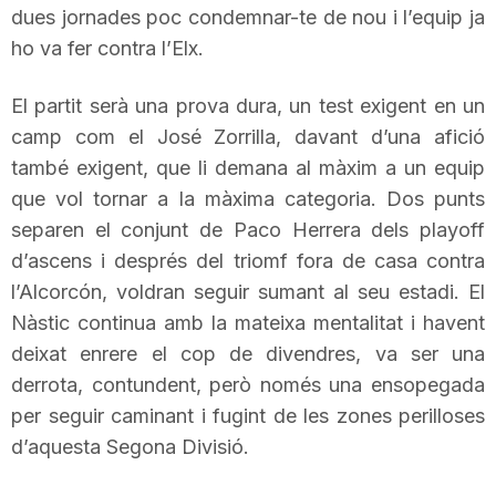
dues jornades poc condemnar-te de nou i l’equip ja
T
ho va fer contra l’Elx.
a
El partit serà una prova dura, un test exigent en un
camp com el José
Zorrilla
, davant d’una afició
també exigent, que li demana al màxim a un equip
r
que vol tornar a la màxima categoria. Dos punts
separen el conjunt de
Paco
Herrera dels
playoff
r
d’ascens i després del triomf fora de casa contra
l’Alcorcón, voldran seguir sumant al seu estadi. El
a
Nàstic continua amb la mateixa mentalitat i havent
deixat enrere el cop de divendres, va ser una
g
derrota, contundent, però només una ensopegada
per seguir caminant i fugint de les zones perilloses
d’aquesta Segona Divisió.
o