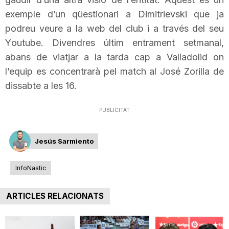
exemple d’un qüestionari a
Dimitrievski
que ja
podreu veure a la web del club i a través del seu
Y
outube
. Divendres últim entrament setmanal,
abans de viatjar a la tarda cap a Valladolid on
l’equip es concentrarà pel
match
al José
Zorilla
de
dissabte a les 16.
PUBLICITAT
Jesús Sarmiento
InfoNastic
ARTICLES RELACIONATS