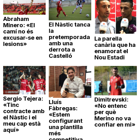
Abraham
El Nàstic tanca
Minero: «El
la
camí no és
pretemporada
excusar-se en
La parella
amb una
lesions»
canària que ha
derrota a
enamorat el
Castelló
Nou Estadi
Sergio Tejera:
Dimitrevski:
Lluís
«Tinc
«No entenc
Fàbregas:
contracte amb
per què
«Estem
el Nàstic i el
Merino no va
configurant
meu cap està
confiar en mi»
una plantilla
aquí»
més
competitiva