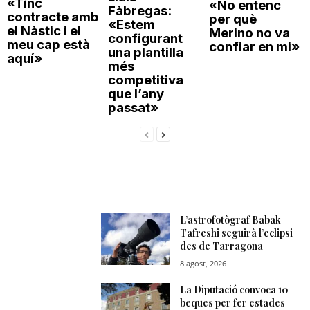
«Tinc
«No entenc
Fàbregas:
contracte amb
per què
«Estem
el Nàstic i el
Merino no va
configurant
meu cap està
confiar en mi»
una plantilla
aquí»
més
competitiva
que l’any
passat»