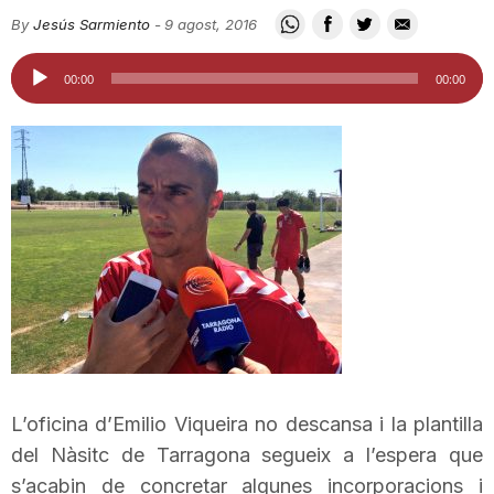
i
By
Jesús Sarmiento
-
9 agost, 2016
Reproductor
00:00
00:00
u
d'àudio
t
a
t
d
L’oficina d’
Emilio
Viqueira
no descansa i la plantilla
e
del
Nàsitc
de Tarragona segueix a l’espera que
s’acabin de concretar algunes incorporacions i