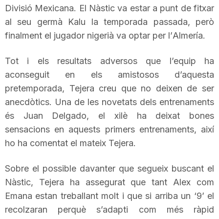
Divisió Mexicana. El Nàstic va estar a punt de fitxar
n
al seu germà
Kalu
la temporada passada, però
finalment el jugador nigerià va optar per l’
Almería
.
a
Tot i els resultats adversos que l’equip ha
aconseguit en els amistosos d’aquesta
pretemporada,
Tejera
creu que no deixen de ser
anecdòtics. Una de les novetats dels entrenaments
és
Juan
Delgado, el xilè ha deixat bones
sensacions en aquests primers entrenaments, així
ho ha comentat el mateix
Tejera
.
Sobre el possible davanter que segueix buscant el
Nàstic,
Tejera
ha assegurat que tant
Alex
com
Emana
estan treballant molt i que si arriba un ‘9’ el
recolzaran perquè s’adapti com més ràpid