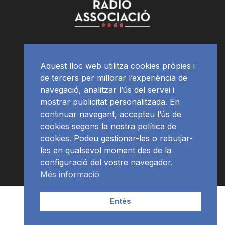
Aquest lloc web utilitza cookies pròpies i
de tercers per millorar l’experiència de
navegació, analitzar l’ús del servei i
mostrar publicitat personalitzada. En
continuar navegant, accepteu l’ús de
cookies segons la nostra política de
cookies. Podeu gestionar-les o rebutjar-
les en qualsevol moment des de la
configuració del vostre navegador.
Més informació
Contacte | Publicitat
APP
Programació
RàdioNews
Entès
Subscriu-te al newsletter
© Ràdio Ciutat de Tarragona