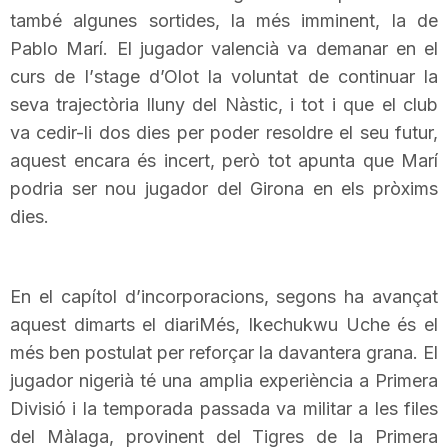
també algunes sortides, la més imminent, la de
T
Pablo
Marí. El jugador valencià va demanar en el
curs de l’
stage
d’Olot la voluntat de continuar la
a
seva trajectòria lluny del Nàstic, i tot i que el club
va
cedir-li
dos dies per poder resoldre el seu futur,
r
aquest encara és incert, però tot apunta que Marí
podria ser nou jugador del Girona en els pròxims
r
dies.
a
En el capítol d’incorporacions, segons ha avançat
aquest dimarts el
diariMés
,
Ikechukwu
Uche
és el
g
més ben postulat per reforçar la davantera grana. El
jugador nigerià té una
amplia
experiència a Primera
o
Divisió i la temporada passada va militar a les files
del Màlaga, provinent
del Tigres
de la Primera