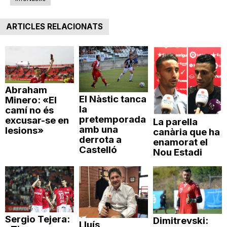
ARTICLES RELACIONATS
Abraham
El Nàstic tanca
Minero: «El
la
camí no és
pretemporada
excusar-se en
La parella
amb una
lesions»
canària que ha
derrota a
enamorat el
Castelló
Nou Estadi
Sergio Tejera:
Dimitrevski:
Lluís