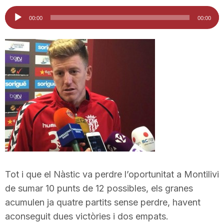
i
Reproductor
00:00
00:00
d'àudio
u
t
a
t
d
Tot i que el Nàstic va perdre l’oportunitat a Montilivi
de sumar 10 punts de 12 possibles, els granes
acumulen ja quatre partits sense perdre, havent
e
aconseguit dues victòries i dos empats.