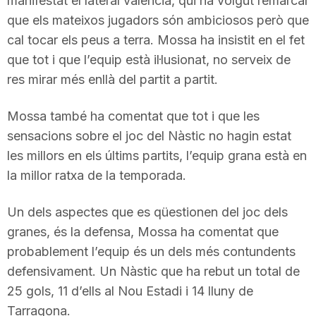
manifestat el lateral valencià, qui ha volgut remarcar
n
que els mateixos jugadors són ambiciosos però que
cal tocar els peus a terra. Mossa ha insistit en el fet
que tot i que l’equip està il·lusionat, no serveix de
a
res mirar més enllà del partit a partit.
Mossa també ha comentat que tot i que les
sensacions sobre el joc del Nàstic no hagin estat
les millors en els últims partits, l’equip grana està en
la millor ratxa de la temporada.
Un dels aspectes que es qüestionen del joc dels
granes, és la defensa, Mossa ha comentat que
probablement l’equip és un dels més contundents
defensivament. Un Nàstic que ha rebut un total de
25 gols, 11 d’ells al Nou Estadi i 14 lluny de
Tarragona.