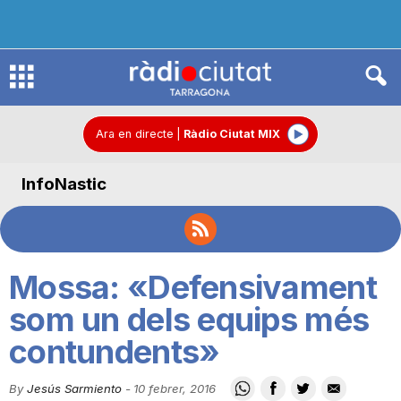
R
à
Ara en directe
|
Ràdio Ciutat MIX
InfoNastic
d
i
Mossa: «Defensivament
o
som un dels equips més
contundents»
C
By
Jesús Sarmiento
-
10 febrer, 2016