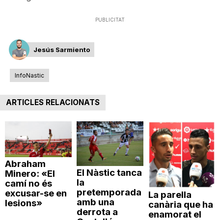
PUBLICITAT
Jesús Sarmiento
InfoNastic
ARTICLES RELACIONATS
Abraham
El Nàstic tanca
Minero: «El
la
camí no és
pretemporada
excusar-se en
La parella
amb una
lesions»
canària que ha
derrota a
enamorat el