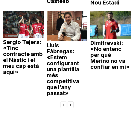
Castelló
Nou Estadi
Sergio Tejera:
Dimitrevski:
Lluís
«Tinc
«No entenc
Fàbregas:
contracte amb
per què
«Estem
el Nàstic i el
Merino no va
configurant
meu cap està
confiar en mi»
una plantilla
aquí»
més
competitiva
que l’any
passat»