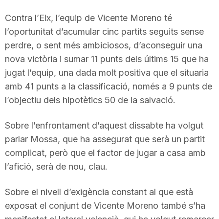
T
Contra l’Elx, l’equip de Vicente Moreno té
l’oportunitat d’acumular cinc partits seguits sense
a
perdre, o sent més ambiciosos, d’aconseguir una
nova victòria i sumar 11 punts dels últims 15 que ha
jugat l’equip, una dada molt positiva que el situaria
r
amb 41 punts a la classificació, només a 9 punts de
l’objectiu dels hipotètics 50 de la salvació.
r
Sobre l’enfrontament d’aquest dissabte ha volgut
a
parlar Mossa, que ha assegurat que serà un partit
complicat, però que el factor de jugar a casa amb
l’afició, serà de nou, clau.
g
Sobre el nivell d’exigència constant al que està
o
exposat el conjunt de Vicente Moreno també s’ha