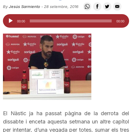
i
By
Jesús Sarmiento
-
28 setembre, 2016
Reproductor
00:00
00:00
u
d'àudio
t
a
t
d
El Nàstic ja ha passat pàgina de la derrota del
e
dissabte i enceta aquesta setmana un altre capítol
per intentar, d’una vegada per totes, sumar els tres