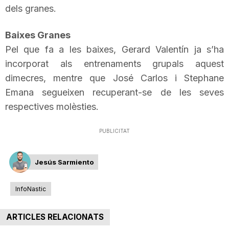
dels granes.
n
Baixes Granes
a
Pel que fa a les baixes, Gerard
Valentín
ja s’ha
incorporat als entrenaments grupals aquest
dimecres, mentre que José
Carlos
i
Stephane
Emana
segueixen recuperant-se de les seves
respectives molèsties.
PUBLICITAT
Jesús Sarmiento
InfoNastic
ARTICLES RELACIONATS