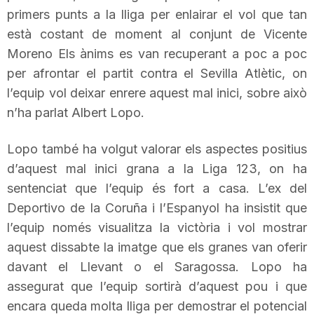
primers punts a la lliga per enlairar el vol que
tan
T
està costant de moment al conjunt de
Vicente
Moreno Els ànims es van recuperant a poc a poc
a
per afrontar el partit contra el Sevilla Atlètic, on
l’equip vol deixar enrere aquest mal inici, sobre això
r
n’ha parlat Albert
Lopo
.
Lopo
també ha volgut valorar els aspectes positius
r
d’aquest mal inici grana a la
Liga
123, on ha
sentenciat que l’equip és fort a casa. L’ex del
a
Deportivo
de la
Coruña
i l’Espanyol ha insistit que
l’equip només visualitza la victòria i vol mostrar
g
aquest dissabte la imatge que els granes van oferir
davant el Llevant o el Saragossa.
Lopo
ha
o
assegurat que l’equip sortirà d’aquest pou i que
encara queda molta lliga per demostrar el potencial