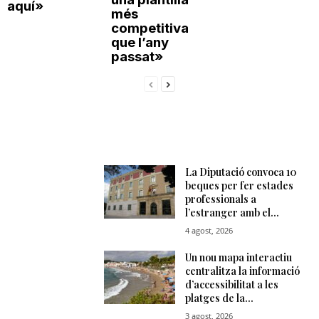
aquí»
més
competitiva
que l’any
passat»