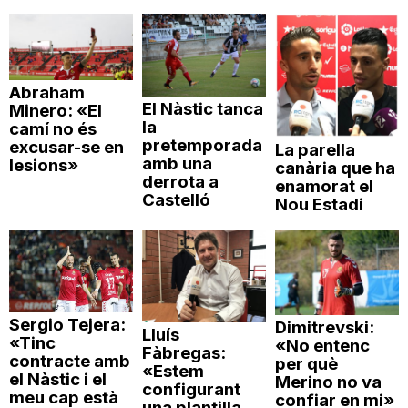
Abraham
El Nàstic tanca
Minero: «El
la
camí no és
pretemporada
excusar-se en
La parella
amb una
lesions»
canària que ha
derrota a
enamorat el
Castelló
Nou Estadi
Sergio Tejera:
Dimitrevski:
Lluís
«Tinc
«No entenc
Fàbregas:
contracte amb
per què
«Estem
el Nàstic i el
Merino no va
configurant
meu cap està
confiar en mi»
una plantilla