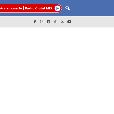
Ara en directe
|
Ràdio Ciutat MIX