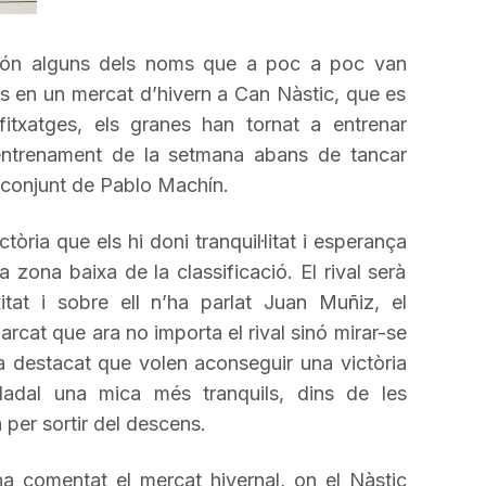
a
incrementar
l, són alguns dels noms que a poc a poc van
o
s en un mercat d’hivern a Can Nàstic, que es
disminuir
txatges, els granes han tornat a entrenar
el
 entrenament de la setmana abans de tancar
volum.
l conjunt de
Pablo
Machín
.
òria que els hi doni tranquil·litat i esperança
la zona baixa de la classificació. El rival serà
itat i sobre ell n’ha parlat
Juan
Muñiz
, el
rcat que ara no importa el rival sinó mirar-se
 destacat que volen aconseguir una victòria
adal una mica més tranquils, dins de les
a per sortir del descens.
a comentat el mercat hivernal, on el Nàstic