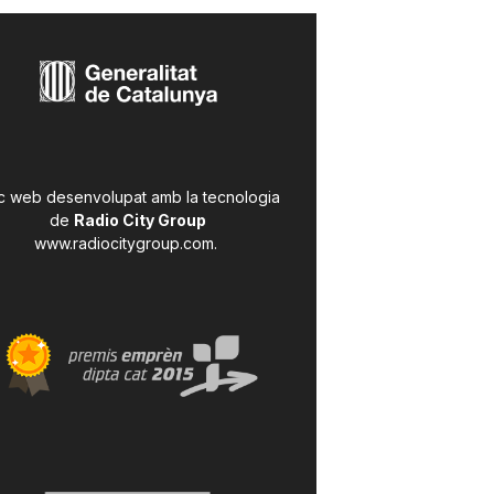
c web desenvolupat amb la tecnologia
de
Radio City Group
www.radiocitygroup.com
.