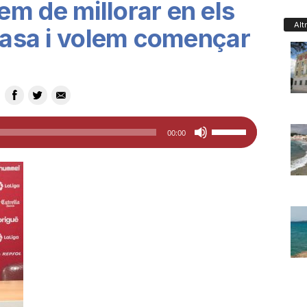
m de millorar en els
Alt
 casa i volem començar
Feu
00:00
servir
les
tecles
de
fletxa
cap
amunt/cap
avall
per