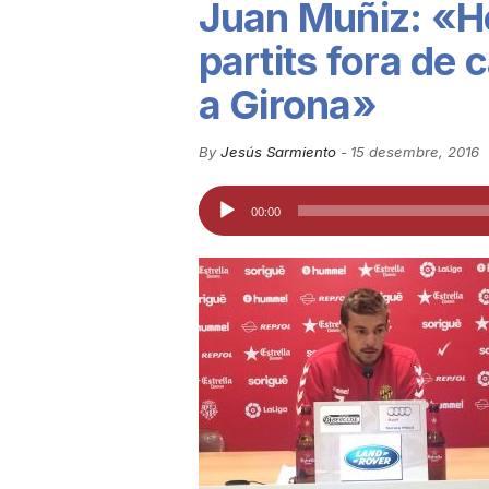
Juan Muñiz: «He
u
partits fora de
a Girona»
t
By
Jesús Sarmiento
-
15 desembre, 2016
a
Reproductor
00:00
d'àudio
t
d
e
T