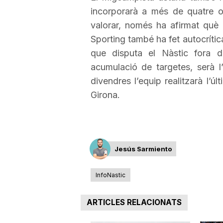
incorporarà a més de quatre 
a
valorar, només ha afirmat què q
Sporting
també ha fet autocrítica
que disputa el Nàstic fora 
acumulació de targetes, serà l
divendres l’equip realitzarà l’ú
Girona.
Jesús Sarmiento
InfoNastic
ARTICLES RELACIONATS