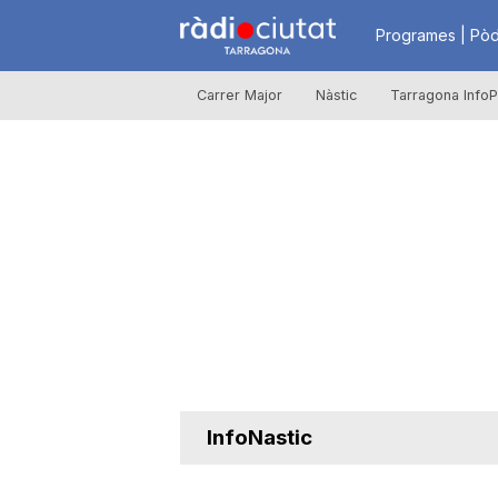
R
Programes | Pòd
Carrer Major
Nàstic
Tarragona InfoP
à
d
i
o
C
InfoNastic
i