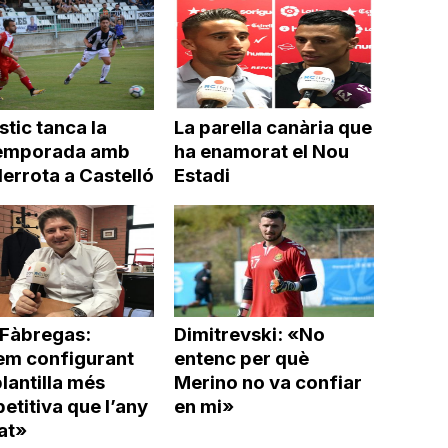
stic tanca la
La parella canària que
emporada amb
ha enamorat el Nou
errota a Castelló
Estadi
 Fàbregas:
Dimitrevski: «No
em configurant
entenc per què
lantilla més
Merino no va confiar
titiva que l’any
en mi»
at»