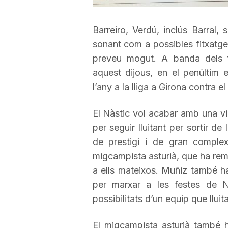
a
Barreiro, Verdú, inclús Barra
sonant com a possibles fitxatge
r
preveu mogut. A banda dels fi
aquest dijous, en el penúltim
r
l’any a la lliga a Girona contra e
El Nàstic vol acabar amb una vict
a
per seguir lluitant per sortir de 
de prestigi i de gran complex
g
migcampista asturià, que ha rema
a ells mateixos.
Muñiz
també ha
o
per marxar a les festes de N
possibilitats d’un equip que lluit
n
El migcampista asturià també h