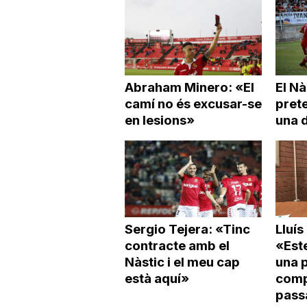
Abraham Minero: «El
El Nà
camí no és excusar-se
pret
en lesions»
una d
Sergio Tejera: «Tinc
Lluís
contracte amb el
«Est
Nàstic i el meu cap
una p
està aquí»
compe
pass