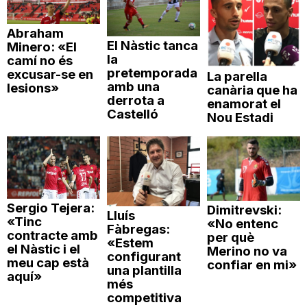
Abraham
El Nàstic tanca
Minero: «El
la
camí no és
pretemporada
excusar-se en
La parella
amb una
lesions»
canària que ha
derrota a
enamorat el
Castelló
Nou Estadi
Sergio Tejera:
Dimitrevski:
Lluís
«Tinc
«No entenc
Fàbregas:
contracte amb
per què
«Estem
el Nàstic i el
Merino no va
configurant
meu cap està
confiar en mi»
una plantilla
aquí»
més
competitiva