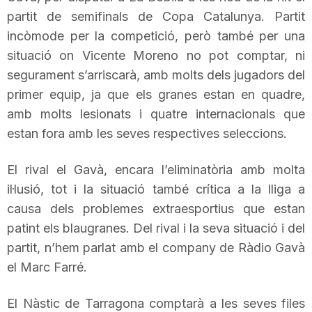
partit de semifinals de Copa Catalunya. Partit
T
incòmode per la competició, però també per una
situació on
Vicente
Moreno no pot comptar, ni
a
segurament s’arriscarà, amb molts dels jugadors del
primer equip, ja que els granes estan en quadre,
r
amb molts lesionats i quatre internacionals que
estan fora amb les seves respectives seleccions.
r
El rival el Gavà, encara l’eliminatòria amb molta
il·lusió, tot i la situació també crítica a la lliga a
a
causa dels problemes extraesportius que estan
patint els blaugranes. Del rival i la seva situació i del
g
partit, n’hem parlat amb el company de Ràdio Gavà
el Marc
Farré
.
o
El Nàstic de Tarragona comptarà a les seves files