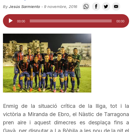
i
By
Jesús Sarmiento
-
9 novembre, 2016
Reproductor
00:00
00:00
u
d'àudio
t
a
t
d
Enmig de la situació crítica de la lliga, tot i la
victòria a Miranda de
Ebro
, el Nàstic de Tarragona
e
pren aire i aquest dimecres es desplaça fins a
Gavà, per disputar a La Bòbila a les nou de la nit el