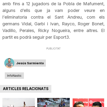
amb fins a 12 jugadors de la Pobla de
Mafument
,
n
alguns d’ells que ja vam poder veure en
l’
eliminatoria
contra el Sant Andreu, com els
a
germans Vidal,
Garbi
i Ivan,
Rayco
, Roger Bonet,
Vadillo
,
Perales
,
Ricky
Nogueira
, entre altres. El
partit es podrà seguir per
Esport3
.
PUBLICITAT
Jesús Sarmiento
InfoNastic
ARTICLES RELACIONATS