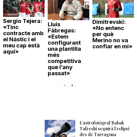
Sergio Tejera:
Dimitrevski:
Lluís
«Tinc
«No entenc
Fàbregas:
contracte amb
per què
«Estem
el Nàstic i el
Merino no va
configurant
meu cap està
confiar en mi»
una plantilla
aquí»
més
competitiva
que l’any
passat»