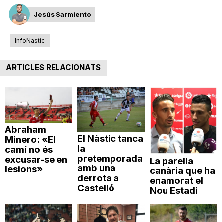
Jesús Sarmiento
InfoNastic
ARTICLES RELACIONATS
Abraham
El Nàstic tanca
Minero: «El
la
camí no és
pretemporada
excusar-se en
La parella
amb una
lesions»
canària que ha
derrota a
enamorat el
Castelló
Nou Estadi