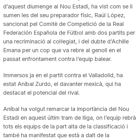
d’aquest diumenge al Nou Estadi, ha vist com se li
T
sumen les del seu preparador físic, Raúl López,
sancionat pel Comitè de Competició de la Real
a
Federación Española de Fútbol amb dos partits per
una recriminació al col·legiat, i del dubte d’Achille
r
Emana per un cop que va rebre al genoll en el
passat enfrontament contra l’equip balear.
r
Immersos ja en el partit contra el Valladolid, ha
estat Aníbal Zurdo, el davanter mexicà, qui ha
a
destacat el potencial del rival.
g
Aníbal ha volgut remarcar la importància del Nou
Estadi en aquest últim tram de lliga, on l’equip rebrà
tots els equips de la part alta de la classificació i
o
també ha manifestat que està a dalt de la