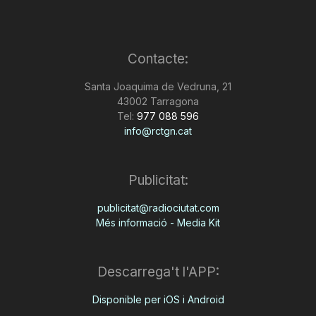
Contacte:
Santa Joaquima de Vedruna, 21
43002 Tarragona
Tel:
977 088 596
info@rctgn.cat
Publicitat:
publicitat@radiociutat.com
Més informació - Media Kit
Descarrega't l'APP:
Disponible per iOS i Android