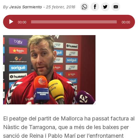
i
By
Jesús Sarmiento
-
25 febrer, 2016
Reproductor
00:00
00:00
u
d'àudio
t
a
t
d
El peatge del partit de Mallorca ha passat factura al
e
Nàstic de Tarragona, que a més de les baixes per
sanció de Reina i Pablo Marí per l’enfrontament