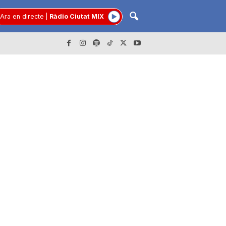
Ara en directe
|
Ràdio Ciutat MIX