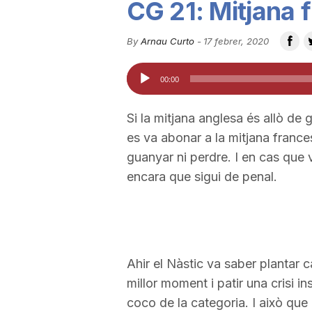
CG 21: Mitjana 
u
By
Arnau Curto
-
17 febrer, 2020
t
Reproductor
00:00
d'àudio
a
Si la mitjana anglesa és allò de 
es va abonar a la mitjana france
t
guanyar ni perdre. I en cas que 
encara que sigui de penal.
d
e
Ahir el Nàstic va saber plantar 
millor moment i patir una crisi i
T
coco de la categoria. I això qu