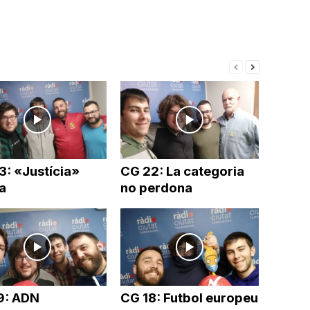
3: «Justícia»
CG 22: La categoria
a
no perdona
9: ADN
CG 18: Futbol europeu