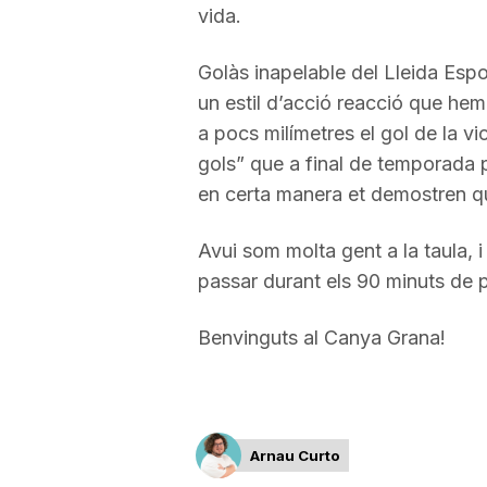
vida.
a
Golàs inapelable del Lleida Espor
un estil d’acció reacció que hem
r
a pocs milímetres el gol de la v
gols” que a final de temporada 
r
en certa manera et demostren q
a
Avui som molta gent a la taula, i
passar durant els 90 minuts de par
g
Benvinguts al Canya Grana!
o
n
Arnau Curto