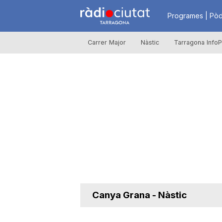
R
Programes | Pòd
Carrer Major
Nàstic
Tarragona InfoP
à
d
i
o
C
Canya Grana - Nàstic
i