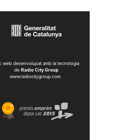
c web desenvolupat amb la tecnologia
de
Radio City Group
www.radiocitygroup.com
.