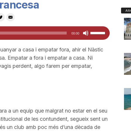
francesa
Alt
Feu
00:00
servir
les
guanyar a casa i empatar fora, ahir el Nàstic
tecles
sa. Empatar a fora i empatar a casa. Ni
de
vagis perdent, algo farem per empatar,
fletxa
cap
amunt/cap
avall
per
cara a un equip que malgrat no estar en el seu
a
nstitucional de les contundent, segueix sent un
incrementar
e és un club amb poc més d’una dècada de
o