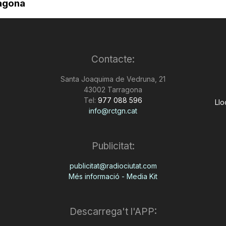
agona
Contacte:
Santa Joaquima de Vedruna, 21
43002 Tarragona
Tel:
977 088 596
Llo
info@rctgn.cat
Publicitat:
publicitat@radiociutat.com
Més informació - Media Kit
Descarrega't l'APP: