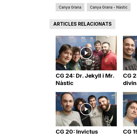
Canya Grana
Canya Grana - Nàstic
a
ARTICLES RELACIONATS
CG 24: Dr. Jekyll i Mr.
CG 2
Nàstic
divin
CG 20: Invictus
CG 1