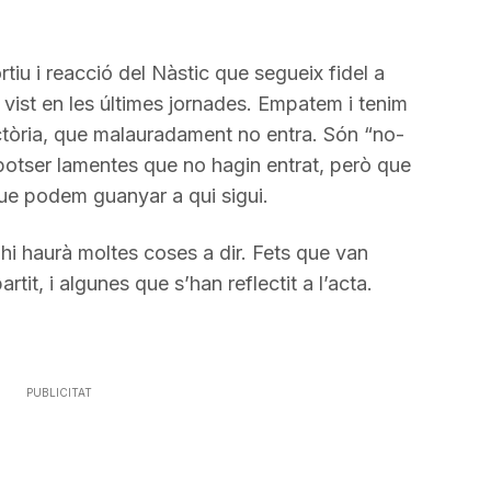
disminuir
el
tiu i reacció del Nàstic que segueix fidel a
volum.
 vist en les últimes jornades. Empatem i tenim
ictòria, que malauradament no entra. Són “no-
potser lamentes que no hagin entrat, però que
ue podem guanyar a qui sigui.
 hi haurà moltes coses a dir. Fets que van
tit, i algunes que s’han reflectit a l’acta.
PUBLICITAT