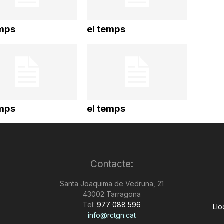
disminuir
el
emps
el temps
volum.
emps
el temps
Contacte:
Santa Joaquima de Vedruna, 21
43002 Tarragona
Tel:
977 088 596
Llo
info@rctgn.cat