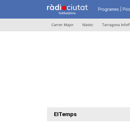
R
Programes | Pòd
Carrer Major
Nàstic
Tarragona InfoP
à
d
i
o
C
ElTemps
i