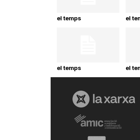
a
el temps
el t
r
r
el temps
el t
a
g
o
n