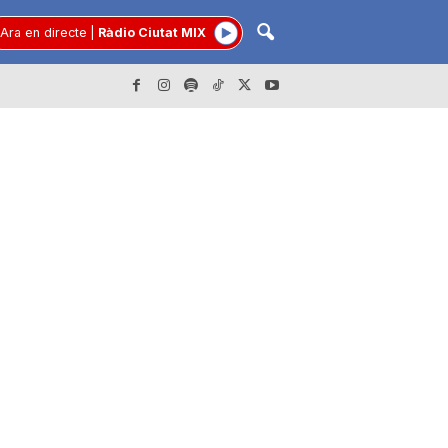
Ara en directe
|
Ràdio Ciutat MIX