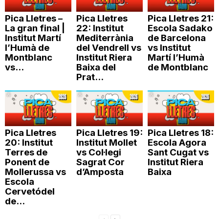
n
Pica Lletres –
Pica Lletres
Pica Lletres 21:
La gran final |
22: Institut
Escola Sadako
Institut Martí
Mediterrània
de Barcelona
a
l’Humà de
del Vendrell vs
vs Institut
Montblanc
Institut Riera
Martí l’Humà
vs...
Baixa del
de Montblanc
Prat...
Pica Lletres
Pica Lletres 19:
Pica Lletres 18:
20: Institut
Institut Mollet
Escola Agora
Terres de
vs Col·legi
Sant Cugat vs
Ponent de
Sagrat Cor
Institut Riera
Mollerussa vs
d’Amposta
Baixa
Escola
Cervetódel
de...