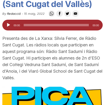
(Sant Cugat del Vallès)
i
By
Redacció
-
15 maig, 2022
u
Reproductor
00:00
00:00
d'àudio
t
Presenta des de La Xarxa: Sílvia Ferrer, de Ràdio
Sant Cugat. Les ràdios locals que participen en
a
aquest programa són: Ràdio Sant Sadurní i Ràdio
Sant Cugat. Hi participen els alumnes de 2n d’ESO
del Col·legi Vedruna Sant Sadurní, de Sant Sadurní
t
d’Anoia, i del Viaró Global School de Sant Cugat del
Vallès.
d
e