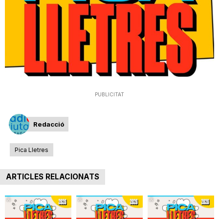
T
a
r
PUBLICITAT
r
Redacció
a
Pica Lletres
g
ARTICLES RELACIONATS
o