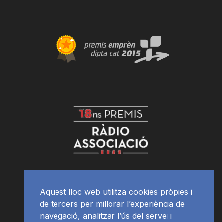
Aquest lloc web utilitza cookies pròpies i
de tercers per millorar l’experiència de
navegació, analitzar l’ús del servei i