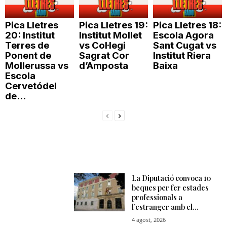
n
Pica Lletres
Pica Lletres 19:
Pica Lletres 18:
20: Institut
Institut Mollet
Escola Agora
a
Terres de
vs Col·legi
Sant Cugat vs
Ponent de
Sagrat Cor
Institut Riera
Mollerussa vs
d’Amposta
Baixa
Escola
Cervetódel
de...