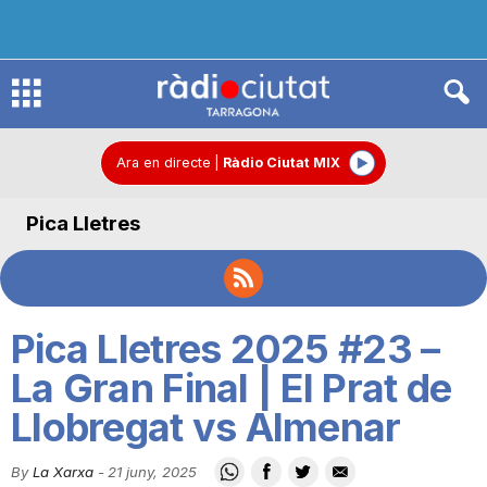
R
à
Ara en directe
|
Ràdio Ciutat MIX
Pica Lletres
d
i
Pica Lletres 2025 #23 –
o
La Gran Final | El Prat de
Llobregat vs Almenar
C
By
La Xarxa
-
21 juny, 2025