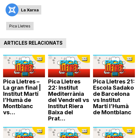
T
La Xarxa
Pica Lletres
a
ARTICLES RELACIONATS
r
r
Pica Lletres –
Pica Lletres
Pica Lletres 21:
a
La gran final |
22: Institut
Escola Sadako
Institut Martí
Mediterrània
de Barcelona
l’Humà de
del Vendrell vs
vs Institut
Montblanc
Institut Riera
Martí l’Humà
g
vs...
Baixa del
de Montblanc
Prat...
o