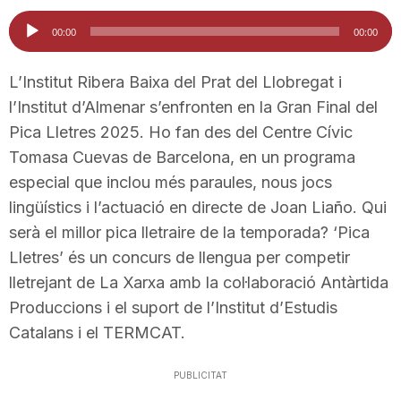
i
Reproductor
00:00
00:00
d'àudio
u
L’Institut Ribera Baixa del Prat del Llobregat i
l’Institut d’Almenar s’enfronten en la Gran Final del
Pica Lletres 2025. Ho fan des del Centre Cívic
t
Tomasa Cuevas de Barcelona, en un programa
especial que inclou més paraules, nous jocs
a
lingüístics i l’actuació en directe de Joan Liaño. Qui
serà el millor pica lletraire de la temporada? ‘Pica
t
Lletres’ és un concurs de llengua per competir
lletrejant de La Xarxa amb la col·laboració Antàrtida
Produccions i el suport de l’Institut d’Estudis
d
Catalans i el TERMCAT.
e
PUBLICITAT