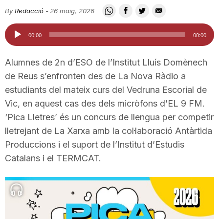
i
By
Redacció
-
26 maig, 2026
Reproductor
00:00
00:00
u
d'àudio
Alumnes de 2n d’ESO de l’Institut Lluís Domènech
t
de Reus s’enfronten des de La Nova Ràdio a
estudiants del mateix curs del Vedruna Escorial de
Vic, en aquest cas des dels micròfons d’EL 9 FM.
a
‘Pica Lletres’ és un concurs de llengua per competir
lletrejant de La Xarxa amb la col·laboració Antàrtida
t
Produccions i el suport de l’Institut d’Estudis
Catalans i el TERMCAT.
d
e