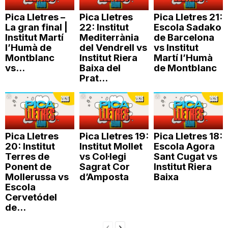
n
Pica Lletres –
Pica Lletres
Pica Lletres 21:
La gran final |
22: Institut
Escola Sadako
Institut Martí
Mediterrània
de Barcelona
a
l’Humà de
del Vendrell vs
vs Institut
Montblanc
Institut Riera
Martí l’Humà
vs...
Baixa del
de Montblanc
Prat...
Pica Lletres
Pica Lletres 19:
Pica Lletres 18:
20: Institut
Institut Mollet
Escola Agora
Terres de
vs Col·legi
Sant Cugat vs
Ponent de
Sagrat Cor
Institut Riera
Mollerussa vs
d’Amposta
Baixa
Escola
Cervetódel
de...