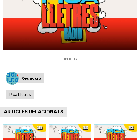
T
a
r
PUBLICITAT
r
Redacció
a
Pica Lletres
g
ARTICLES RELACIONATS
o