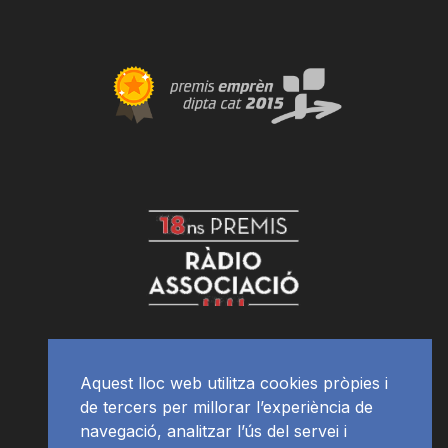
Aquest lloc web utilitza cookies pròpies i
de tercers per millorar l’experiència de
navegació, analitzar l’ús del servei i