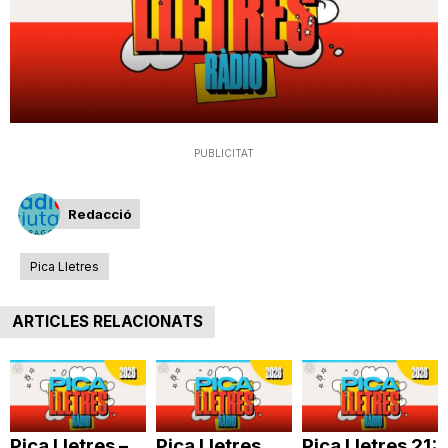
T
a
r
PUBLICITAT
r
Redacció
Pica Lletres
a
ARTICLES RELACIONATS
g
o
Pica Lletres –
Pica Lletres
Pica Lletres 21: