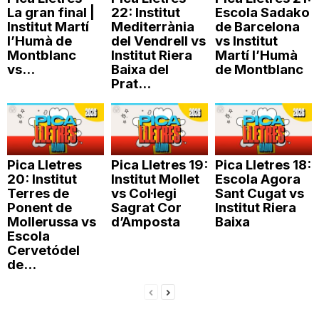
La gran final |
22: Institut
Escola Sadako
n
Institut Martí
Mediterrània
de Barcelona
l’Humà de
del Vendrell vs
vs Institut
Montblanc
Institut Riera
Martí l’Humà
a
vs...
Baixa del
de Montblanc
Prat...
Pica Lletres
Pica Lletres 19:
Pica Lletres 18:
20: Institut
Institut Mollet
Escola Agora
Terres de
vs Col·legi
Sant Cugat vs
Ponent de
Sagrat Cor
Institut Riera
Mollerussa vs
d’Amposta
Baixa
Escola
Cervetódel
de...