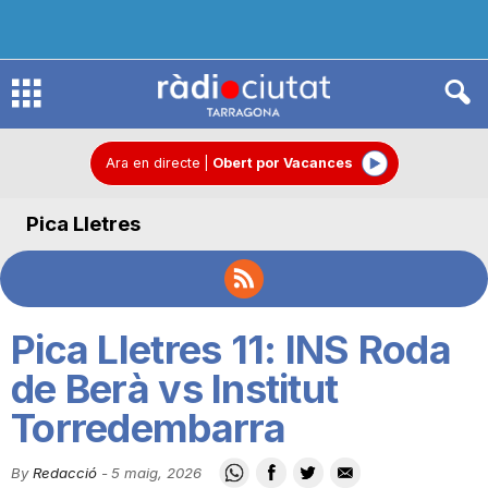
R
à
Ara en directe
|
Obert por Vacances
Pica Lletres
d
i
Pica Lletres 11: INS Roda
o
de Berà vs Institut
Torredembarra
C
By
Redacció
-
5 maig, 2026