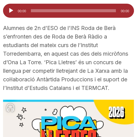
i
Reproductor
00:00
00:00
d'àudio
u
Alumnes de 2n d’ESO de l’INS Roda de Berà
s’enfronten des de Roda de Berà Ràdio a
estudiants del mateix curs de l’Institut
t
Torredembarra, en aquest cas des dels micròfons
d’Ona La Torre. ‘Pica Lletres’ és un concurs de
a
llengua per competir lletrejant de La Xarxa amb la
col·laboració Antàrtida Produccions i el suport de
t
l’Institut d’Estudis Catalans i el TERMCAT.
d
e