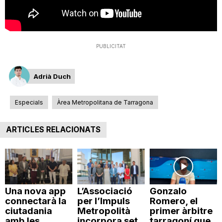
T
a
PUBLICITAT
r
Adrià Duch
Especials
Àrea Metropolitana de Tarragona
r
ARTICLES RELACIONATS
a
g
Una nova app
L’Associació
Gonzalo
connectarà la
per l’Impuls
Romero, el
o
ciutadania
Metropolità
primer àrbitre
amb les
incorpora set
tarragoní que