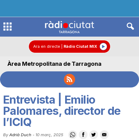
R
à
Ara en directe
|
Ràdio Ciutat MIX
Àrea Metropolitana de Tarragona
d
i
Entrevista | Emilio
o
Palomares, director de
l’ICIQ
C
By
Adrià Duch
-
10 març, 2025