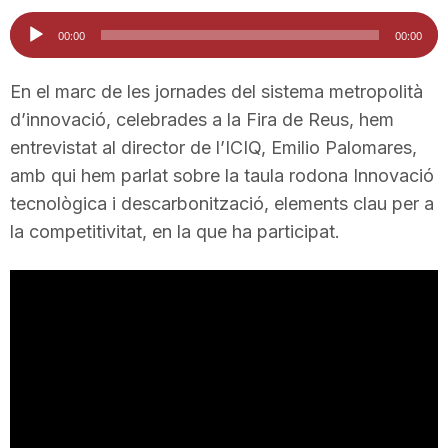
i
Reproductor
00:00
00:00
d'àudio
u
En el marc de les jornades del sistema metropolità
d’innovació, celebrades a la Fira de Reus, hem
entrevistat al director de l’ICIQ, Emilio Palomares,
t
amb qui hem parlat sobre la taula rodona Innovació
tecnològica i descarbonització, elements clau per a
a
la competitivitat, en la que ha participat.
t
d
e