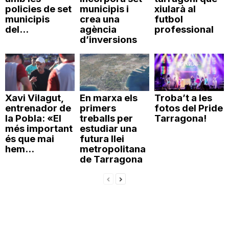
policies de set
municipis i
xiularà al
n
municipis
crea una
futbol
del...
agència
professional
d’inversions
a
Xavi Vilagut,
En marxa els
Troba’t a les
entrenador de
primers
fotos del Pride
la Pobla: «El
treballs per
Tarragona!
més important
estudiar una
és que mai
futura llei
hem...
metropolitana
de Tarragona