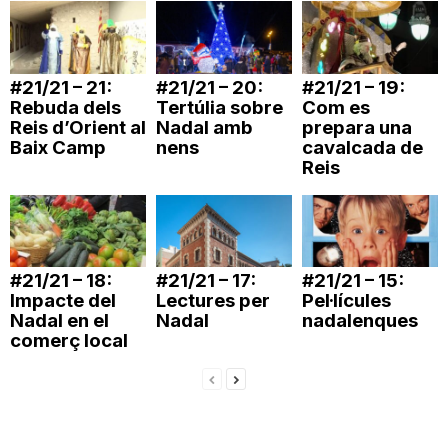
n
#21/21 – 21:
#21/21 – 20:
#21/21 – 19:
a
Rebuda dels
Tertúlia sobre
Com es
Reis d’Orient al
Nadal amb
prepara una
Baix Camp
nens
cavalcada de
Reis
#21/21 – 18:
#21/21 – 17:
#21/21 – 15:
Impacte del
Lectures per
Pel·lícules
Nadal en el
Nadal
nadalenques
comerç local