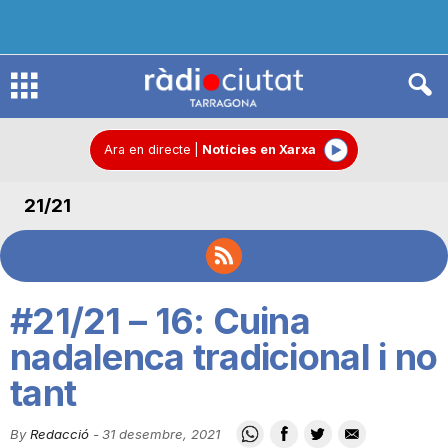
R
à
Ara en directe
|
Notícies en Xarxa
21/21
d
i
#21/21 – 16: Cuina
o
nadalenca tradicional i no
tant
C
By
Redacció
-
31 desembre, 2021