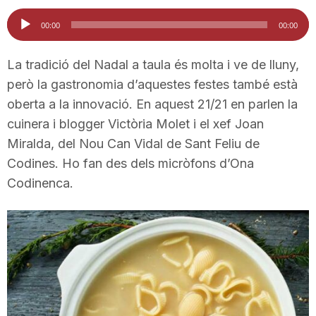
i
Reproductor
00:00
00:00
d'àudio
u
La tradició del Nadal a taula és molta i ve de lluny,
però la gastronomia d’aquestes festes també està
oberta a la innovació. En aquest 21/21 en parlen la
t
cuinera i blogger Victòria Molet i el xef Joan
Miralda, del Nou Can Vidal de Sant Feliu de
a
Codines. Ho fan des dels micròfons d’Ona
Codinenca.
t
d
e