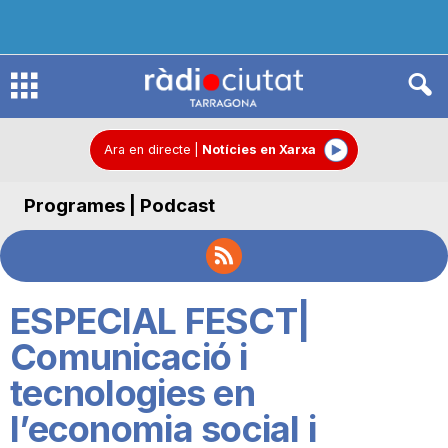
R
à
Ara en directe
|
Notícies en Xarxa
Programes | Podcast
d
i
ESPECIAL FESCT|
o
Comunicació i
tecnologies en
C
l’economia social i