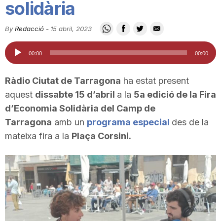
solidària
i
By
Redacció
-
15 abril, 2023
u
Reproductor
00:00
00:00
d'àudio
t
Ràdio Ciutat de Tarragona
ha estat present
aquest
dissabte 15 d’abril
a la
5a edició de la Fira
a
d’Economia Solidària del Camp de
Tarragona
amb un
programa especial
des de la
mateixa fira a la
Plaça Corsini.
t
d
e