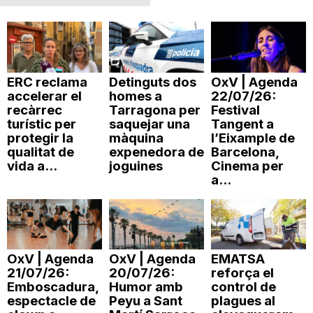
ERC reclama
Detinguts dos
OxV | Agenda
accelerar el
homes a
22/07/26:
recàrrec
Tarragona per
Festival
turístic per
saquejar una
Tangent a
protegir la
màquina
l’Eixample de
qualitat de
expenedora de
Barcelona,
vida a...
joguines
Cinema per
a...
OxV | Agenda
OxV | Agenda
EMATSA
21/07/26:
20/07/26:
reforça el
Emboscadura,
Humor amb
control de
espectacle de
Peyu a Sant
plagues al