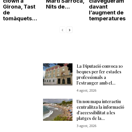
clown a
Martí Sarroca,
clavegueram
Girona, Tast
Nits de...
davant
de
l’augment de
tomàquets...
temperatures