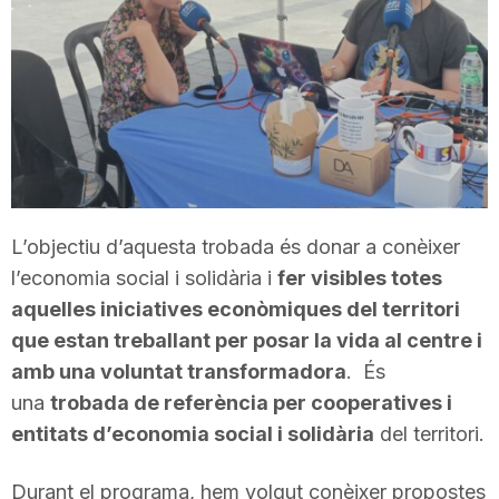
T
a
r
r
L’objectiu d’aquesta trobada és donar a conèixer
l’economia social i solidària i
fer visibles totes
aquelles iniciatives econòmiques del territori
a
que estan treballant per posar la vida al centre i
amb una voluntat transformadora
. És
g
una
trobada de referència per cooperatives i
entitats d’economia social i solidària
del territori.
o
Durant el programa, hem volgut conèixer propostes