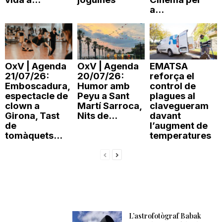
a...
OxV | Agenda
OxV | Agenda
EMATSA
21/07/26:
20/07/26:
reforça el
Emboscadura,
Humor amb
control de
espectacle de
Peyu a Sant
plagues al
clown a
Martí Sarroca,
clavegueram
Girona, Tast
Nits de...
davant
de
l’augment de
tomàquets...
temperatures