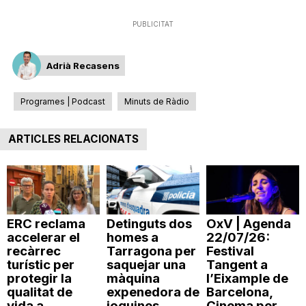
n
PUBLICITAT
a
Adrià Recasens
Programes | Podcast
Minuts de Ràdio
ARTICLES RELACIONATS
ERC reclama
Detinguts dos
OxV | Agenda
accelerar el
homes a
22/07/26:
recàrrec
Tarragona per
Festival
turístic per
saquejar una
Tangent a
protegir la
màquina
l’Eixample de
qualitat de
expenedora de
Barcelona,
vida a...
joguines
Cinema per