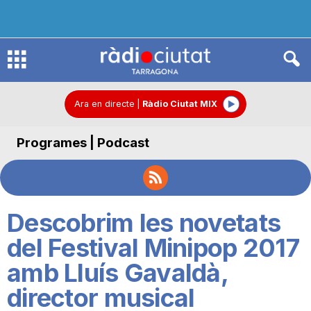
R
à
Ara en directe
|
Ràdio Ciutat MIX
Programes | Podcast
d
i
Descobrim les novetats
o
del Festival Minipop 2017
amb Lluís Gavaldà,
C
director musical