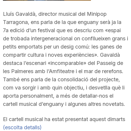
T
Lluís Gavaldà, director musical del Minipop
Tarragona, ens parla de la que enguany serà ja la
a
7a edició d’un festival que es descriu com «espai
de trobada intergeneracional on confllueixen grans i
r
petits emportats per un desig comú: les ganes de
compartir cultura i noves experiències». Gavaldà
destaca l’escenari «incomparable» del Passeig de
r
les Palmeres amb l’Amfiteatre i el mar de rerefons.
També ens parla de la consolidació del projecte,
a
com va sorgir i amb quin objectiu, i desvetlla què li
aporta personalment, a més de detallar-nos el
g
cartell musical d’enguany i algunes altres novetats.
El cartell musical ha estat presentat aquest dimarts
o
(escolta detalls)