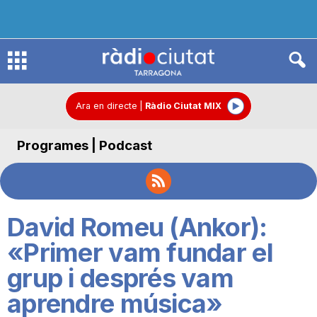
R
à
Ara en directe
|
Ràdio Ciutat MIX
Programes | Podcast
d
i
David Romeu (Ankor):
o
«Primer vam fundar el
grup i després vam
C
aprendre música»