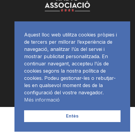
Aquest lloc web utilitza cookies pròpies i
de tercers per millorar l’experiència de
navegació, analitzar l’ús del servei i
mostrar publicitat personalitzada. En
continuar navegant, accepteu l’ús de
cookies segons la nostra política de
cookies. Podeu gestionar-les o rebutjar-
les en qualsevol moment des de la
configuració del vostre navegador.
Més informació
Contacte | Publicitat
APP
Programació
RàdioNews
Entès
Subscriu-te al newsletter
© Ràdio Ciutat de Tarragona