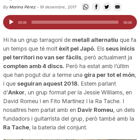
i
By
Marina Pérez
-
19 desembre, 2017
Reproductor
00:00
00:00
u
d'àudio
Hi ha un grup tarragoní de
metall alternatiu
que fa
t
un temps que té molt
èxit pel Japó.
Els
seus inicis
pel territori no van ser fàcils
, però actualment ja
compten amb 4 discs.
Però ha estat amb l’últim
a
que han pogut dur a terme una
gira per tot el món
,
i que
seguiran aquest 2018.
Estem parlant
t
d’
Ankor
, un grup format per la
Jessie
Williams, en
David Romeu i en
Fito
Martínez i la
Ra
Tache
. I
d
nosaltres hem parlat amb en
Davir Romeu
, un dels
fundadors i guitarrista del grup, però també amb la
Ra Tache
e
, la bateria del conjunt.