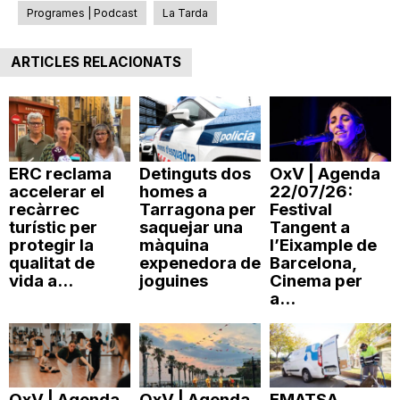
Programes | Podcast
La Tarda
n
ARTICLES RELACIONATS
a
ERC reclama
Detinguts dos
OxV | Agenda
accelerar el
homes a
22/07/26:
recàrrec
Tarragona per
Festival
turístic per
saquejar una
Tangent a
protegir la
màquina
l’Eixample de
qualitat de
expenedora de
Barcelona,
vida a...
joguines
Cinema per
a...
OxV | Agenda
OxV | Agenda
EMATSA