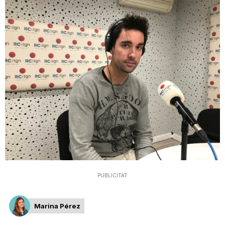
T
a
r
r
a
g
PUBLICITAT
o
Marina Pérez