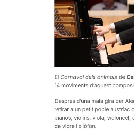
a
r
r
a
El
Carnaval dels animals
de
Ca
14 moviments d’aquest composit
g
Després d’una mala gira per Ale
o
retirar a un petit poble austrí
pianos, violins, viola, violoncel,
n
de vidre i xilòfon.