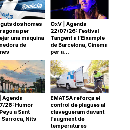
nguts dos homes
OxV | Agenda
rragona per
22/07/26: Festival
ejar una màquina
Tangent a l’Eixample
nedora de
de Barcelona, Cinema
ines
per a...
| Agenda
EMATSA reforça el
7/26: Humor
control de plagues al
Peyu a Sant
clavegueram davant
 Sarroca, Nits
l’augment de
temperatures