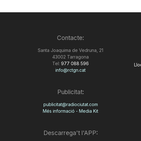
Contacte:
Santa Joaquima de Vedruna, 21
43002 Tarragona
Tel:
977 088 596
Llo
info@rctgn.cat
Publicitat:
publicitat@radiociutat.com
Més informació - Media Kit
Descarrega't l'APP: