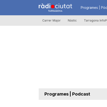
R
Programes | Pòd
Carrer Major
Nàstic
Tarragona InfoP
à
d
i
o
C
Programes | Podcast
i