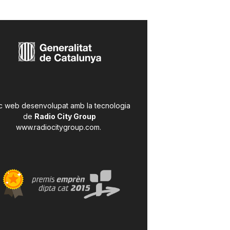
c web desenvolupat amb la tecnologia
de
Radio City Group
www.radiocitygroup.com
.