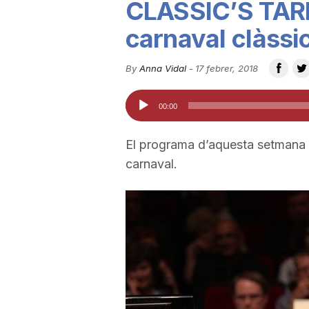
CLASSIC’S TAR
u
carnaval clàssi
t
By
Anna Vidal
-
17 febrer, 2018
Reproductor
00:00
a
d'àudio
El programa d’aquesta setmana e
t
carnaval.
d
e
T