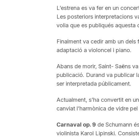
L’estrena es va fer en un concer
a
Les posteriors interpretacions v
volia que es publiqués aquesta 
Finalment va cedir amb un dels f
adaptació a violoncel i piano.
Abans de morir, Saint- Saëns va 
publicació. Durand va publicar l
ser interpretada públicament.
Actualment, s’ha convertit en u
canviat l’harmònica de vidre pel
Carnaval op. 9
de Schumann és 
violinista Karol Lipinski. Consi