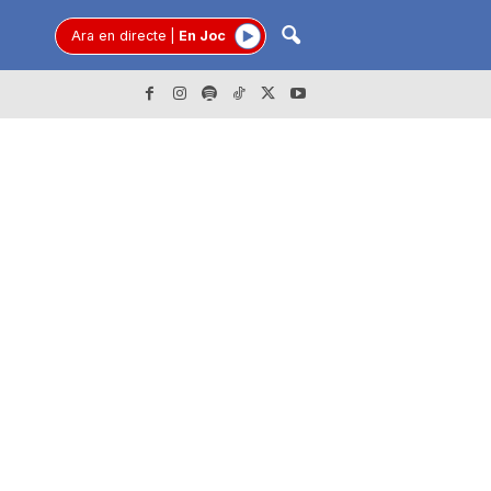
Ara en directe
|
En Joc