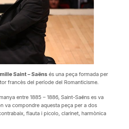
incrementar
o
disminuir
el
volum.
mille Saint – Saëns
és una peça formada per
or francès del període del Romanticisme.
manya entre 1885 – 1886, Saint-Saëns es va
ac on va compondre aquesta peça per a dos
 contrabaix, flauta i picolo, clarinet, harmònica