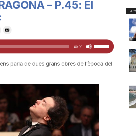
RAGONA – P.45: El
Alt
c
Feu
00:00
servir
les
ns parla de dues grans obres de l’època del
tecles
de
fletxa
cap
amunt/cap
avall
per
a