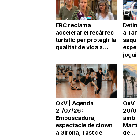
ERC reclama
Deti
accelerar el recàrrec
a Ta
turístic per protegir la
saqu
qualitat de vida a...
expe
jogu
OxV | Agenda
OxV 
21/07/26:
20/0
Emboscadura,
amb 
espectacle de clown
Martí
a Girona, Tast de
de...