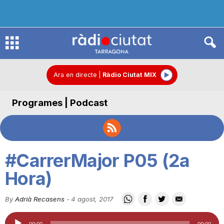
R
à
Ara en directe
|
Ràdio Ciutat MIX
Programes | Podcast
d
i
#CarrerMajor P05 (2a
o
Hora)
By
Adrià Recasens
-
4 agost, 2017
C
Reproductor
00:00
00:00