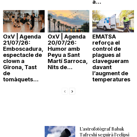
a...
OxV | Agenda
OxV | Agenda
EMATSA
21/07/26:
20/07/26:
reforça el
Emboscadura,
Humor amb
control de
espectacle de
Peyu a Sant
plagues al
clown a
Martí Sarroca,
clavegueram
Girona, Tast
Nits de...
davant
de
l’augment de
tomàquets...
temperatures