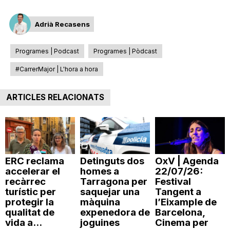
n
Adrià Recasens
a
Programes | Podcast
Programes | Pòdcast
#CarrerMajor | L'hora a hora
ARTICLES RELACIONATS
ERC reclama
Detinguts dos
OxV | Agenda
accelerar el
homes a
22/07/26:
recàrrec
Tarragona per
Festival
turístic per
saquejar una
Tangent a
protegir la
màquina
l’Eixample de
qualitat de
expenedora de
Barcelona,
vida a...
joguines
Cinema per