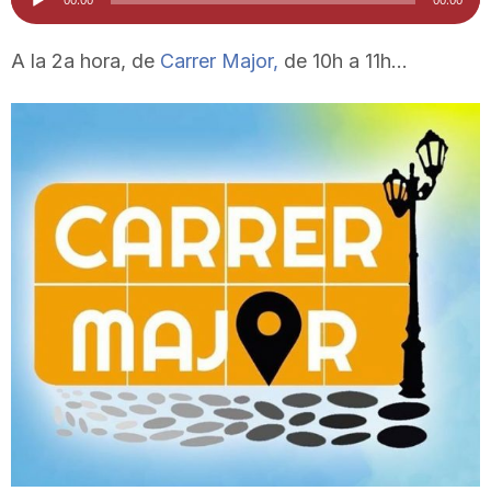
d'àudio
i
A la 2a hora, de
Carrer Major,
de 10h a 11h…
u
t
a
t
d
e