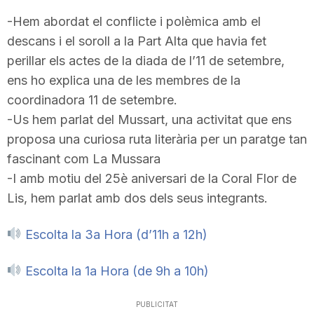
T
-Hem abordat el conflicte i polèmica amb el
descans i el soroll a la Part Alta que havia fet
perillar els actes de la diada de l’11 de setembre,
a
ens ho explica una de les membres de la
coordinadora 11 de setembre.
r
-Us hem parlat del
Mussart
, una activitat que ens
proposa una curiosa ruta literària per un paratge tan
r
fascinant com La Mussara
-I amb motiu del 25è aniversari de la Coral Flor de
a
Lis, hem parlat amb dos dels seus integrants.
Escolta la 3a Hora (d’11h a 12h)
g
Escolta la 1a Hora (de 9h a 10h)
o
PUBLICITAT