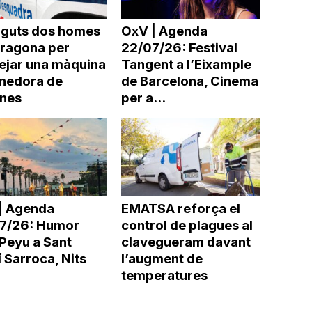
nguts dos homes
OxV | Agenda
rragona per
22/07/26: Festival
ejar una màquina
Tangent a l’Eixample
nedora de
de Barcelona, Cinema
ines
per a...
| Agenda
EMATSA reforça el
7/26: Humor
control de plagues al
Peyu a Sant
clavegueram davant
 Sarroca, Nits
l’augment de
temperatures