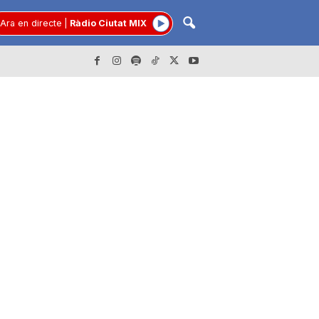
Ara en directe
|
Ràdio Ciutat MIX