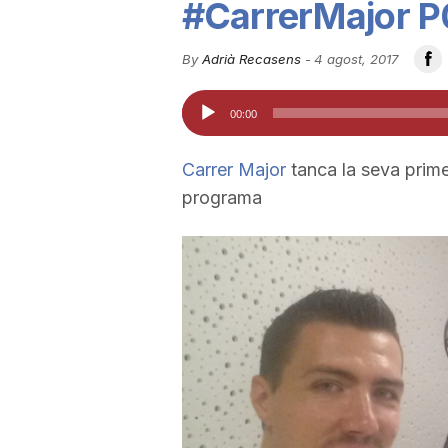
#CarrerMajor P
u
By
Adrià Recasens
-
4 agost, 2017
t
Reproductor
00:00
d'àudio
a
Carrer Major
tanca la seva prime
programa
t
d
e
T