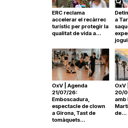
ERC reclama
Deti
accelerar el recàrrec
a Ta
turístic per protegir la
saqu
qualitat de vida a...
expe
jogu
OxV | Agenda
OxV 
21/07/26:
20/0
Emboscadura,
amb 
espectacle de clown
Martí
a Girona, Tast de
de...
tomàquets...