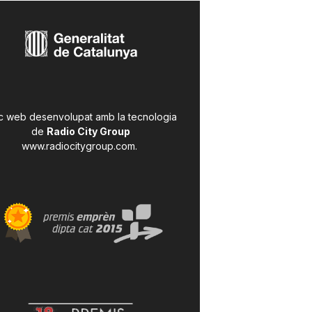
c web desenvolupat amb la tecnologia
de
Radio City Group
www.radiocitygroup.com
.