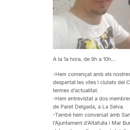
a
r
r
A la 1a hora, de 9h a 10h…
a
-Hem començat amb els nostre
despertat les viles i ciutats de
g
termes d’actualitat.
-Hem entrevistat a dos membres 
o
de Paret Delgada, a La Selva.
-També hem conversat amb Sandr
n
l’Ajuntament d’Altafulla i Mar B