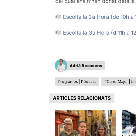
del qual ens n’han donat detalls.
a
Escolta la 2a Hora (de 10h a 
Escolta la 3a Hora (d’11h a 1
Adrià Recasens
Programes | Pòdcast
#CarrerMajor | L'h
ARTICLES RELACIONATS