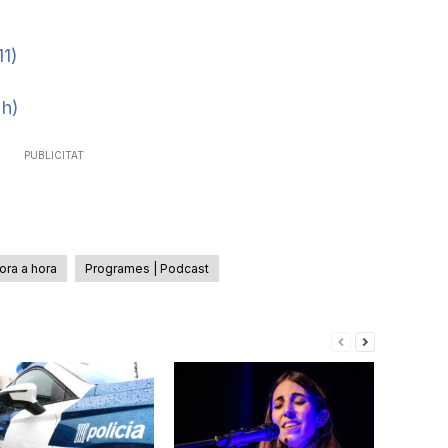
11)
2h)
PUBLICITAT
ora a hora
Programes | Podcast