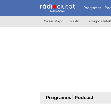
R
Programes | Pòd
Carrer Major
Nàstic
Tarragona InfoP
à
d
i
o
C
Programes | Podcast
i