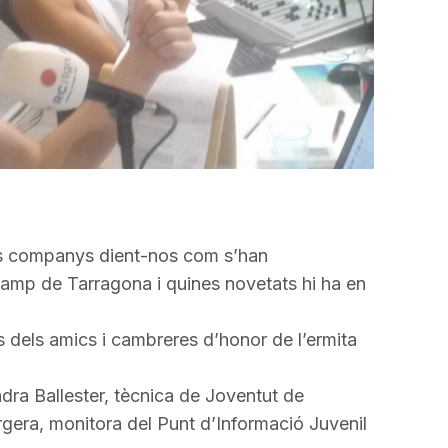
disminuir
el
volum.
s companys dient-nos com s’han
l Camp de Tarragona i quines novetats hi ha en
dels amics i cambreres d’honor de l’ermita
a Ballester, tècnica de Joventut de
urgera, monitora del Punt d’Informació Juvenil