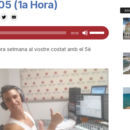
05 (1a Hora)
Alt
Feu
00:00
servir
les
ra setmana al vostre costat amb el 5è
tecles
de
fletxa
cap
amunt/cap
avall
per
a
incrementar
o