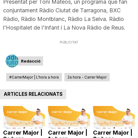
Presentat per Toni Mateos, un programa que fan
T
conjuntament Ràdio Ciutat de Tarragona, BXC
Ràdio, Ràdio Montblanc, Ràdio La Selva. Ràdio
a
l’Hospitalet de l’Infant i La Nova Ràdio de Reus.
PUBLICITAT
r
Redacció
r
#CarrerMajor | L'hora a hora
2a hora - Carrer Major
a
ARTICLES RELACIONATS
g
o
Carrer Major |
Carrer Major |
Carrer Major |