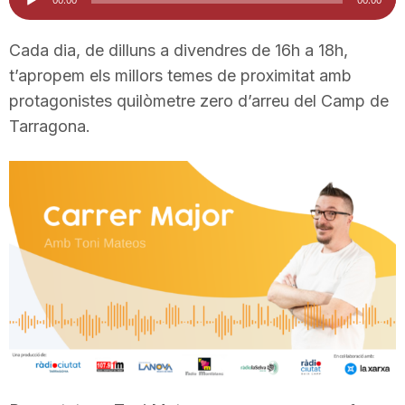
d'àudio
i
Cada dia, de dilluns a divendres de 16h a 18h,
t’apropem els millors temes de proximitat amb
u
protagonistes quilòmetre zero d’arreu del Camp de
Tarragona.
t
a
t
d
e