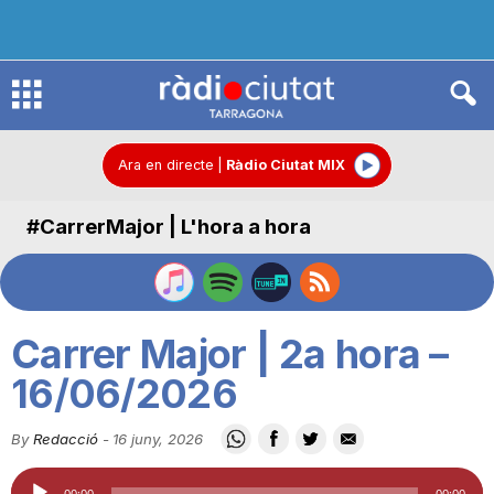
R
à
Ara en directe
|
Ràdio Ciutat MIX
#CarrerMajor | L'hora a hora
d
i
Carrer Major | 2a hora –
o
16/06/2026
By
Redacció
-
16 juny, 2026
C
Reproductor
00:00
00:00