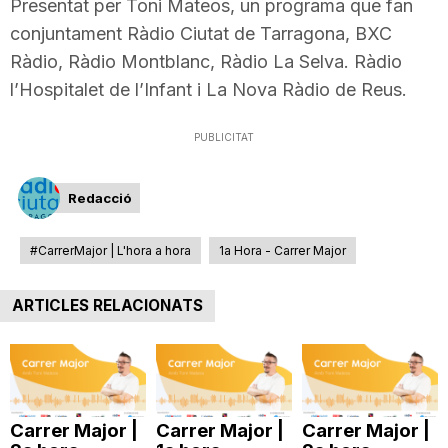
Presentat per Toni Mateos, un programa que fan
T
conjuntament Ràdio Ciutat de Tarragona, BXC
Ràdio, Ràdio Montblanc, Ràdio La Selva. Ràdio
a
l’Hospitalet de l’Infant i La Nova Ràdio de Reus.
PUBLICITAT
r
Redacció
r
#CarrerMajor | L'hora a hora
1a Hora - Carrer Major
a
ARTICLES RELACIONATS
g
o
Carrer Major |
Carrer Major |
Carrer Major |