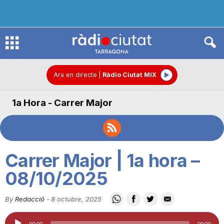
R
à
Ara en directe
|
Ràdio Ciutat MIX
1a Hora - Carrer Major
d
i
Carrer Major | 1a hora –
o
08/10/2025
By
Redacció
-
8 octubre, 2025
C
Reproductor
00:00
00:00