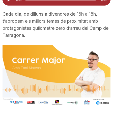
d'àudio
i
Cada dia, de dilluns a divendres de 16h a 18h,
t’apropem els millors temes de proximitat amb
u
protagonistes quilòmetre zero d’arreu del Camp de
Tarragona.
t
a
t
d
e