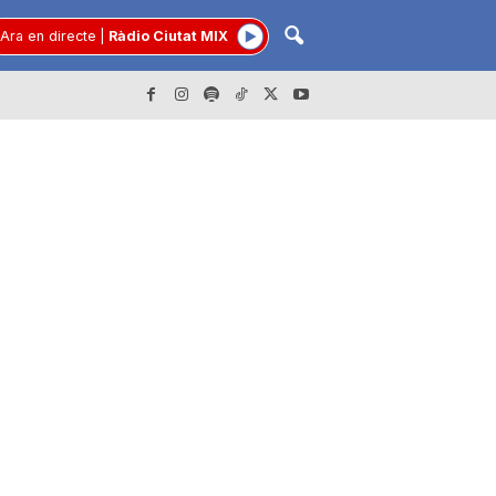
Ara en directe
|
Ràdio Ciutat MIX