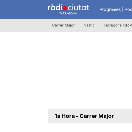
R
Programes | Pòd
Carrer Major
Nàstic
Tarragona InfoP
à
d
i
o
C
1a Hora - Carrer Major
i