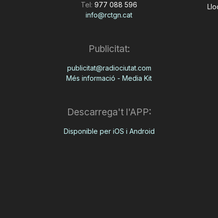
Tel:
977 088 596
Llo
info@rctgn.cat
Publicitat:
publicitat@radiociutat.com
Més informació - Media Kit
Descarrega't l'APP:
Disponible per iOS i Android