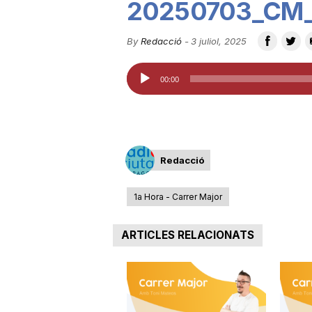
20250703_CM_
u
By
Redacció
-
3 juliol, 2025
t
Reproductor
00:00
d'àudio
a
t
Redacció
1a Hora - Carrer Major
d
ARTICLES RELACIONATS
e
T