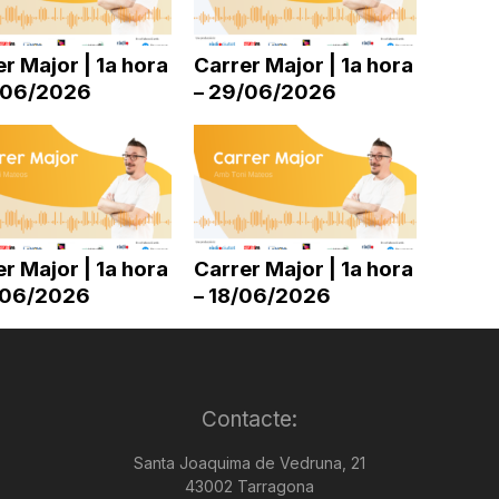
disminuir
el
r Major | 1a hora
Carrer Major | 1a hora
volum.
/06/2026
– 29/06/2026
r Major | 1a hora
Carrer Major | 1a hora
/06/2026
– 18/06/2026
Contacte:
Santa Joaquima de Vedruna, 21
43002 Tarragona