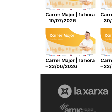
a
Carrer Major | 1a hora
Carre
– 10/07/2026
– 30
r
r
a
Carrer Major | 1a hora
Carre
– 23/06/2026
– 22
g
o
n