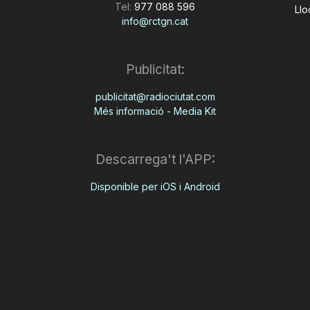
Tel:
977 088 596
Llo
info@rctgn.cat
Publicitat:
publicitat@radiociutat.com
Més informació - Media Kit
Descarrega't l'APP:
Disponible per iOS i Android