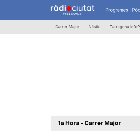
R
Programes | Pòd
Carrer Major
Nàstic
Tarragona InfoP
à
d
i
o
C
1a Hora - Carrer Major
i