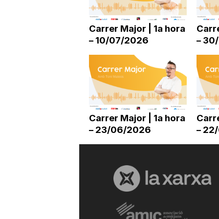
a
Carrer Major | 1a hora
Carre
– 10/07/2026
– 30
r
r
a
Carrer Major | 1a hora
Carre
– 23/06/2026
– 22
g
o
n