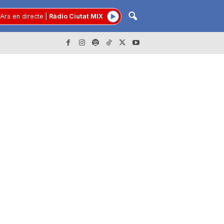
Ara en directe
|
Ràdio Ciutat MIX