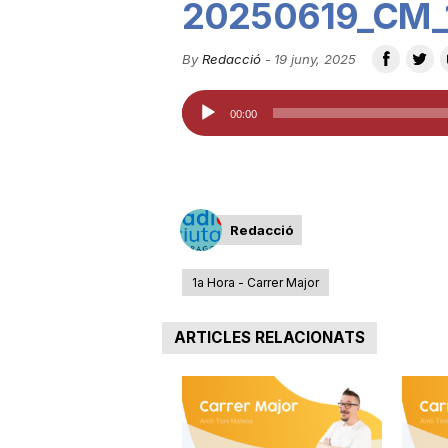
20250619_CM_
u
By
Redacció
-
19 juny, 2025
t
Reproductor
00:00
d'àudio
a
t
Redacció
1a Hora - Carrer Major
d
ARTICLES RELACIONATS
e
T