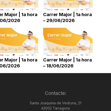
disminuir
el
r Major | 1a hora
Carrer Major | 1a hora
volum.
/06/2026
– 29/06/2026
r Major | 1a hora
Carrer Major | 1a hora
/06/2026
– 18/06/2026
Contacte:
Santa Joaquima de Vedruna, 21
43002 Tarragona